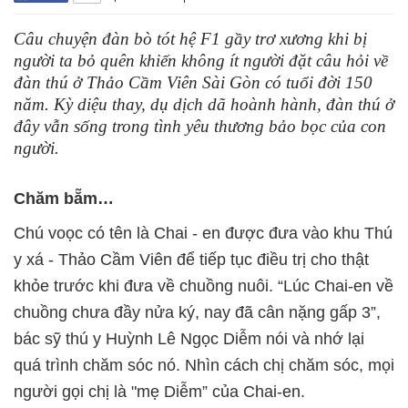
Câu chuyện đàn bò tót hệ F1 gầy trơ xương khi bị
người ta bỏ quên khiến không ít người đặt câu hỏi về
đàn thú ở Thảo Cầm Viên Sài Gòn có tuổi đời 150
năm. Kỳ diệu thay, dụ dịch dã hoành hành, đàn thú ở
đây vẫn sống trong tình yêu thương bảo bọc của con
người.
Chăm bẵm…
Chú voọc có tên là Chai - en được đưa vào khu Thú
y xá - Thảo Cầm Viên để tiếp tục điều trị cho thật
khỏe trước khi đưa về chuồng nuôi. “Lúc Chai-en về
chuồng chưa đầy nửa ký, nay đã cân nặng gấp 3”,
bác sỹ thú y Huỳnh Lê Ngọc Diễm nói và nhớ lại
quá trình chăm sóc nó. Nhìn cách chị chăm sóc, mọi
người gọi chị là "mẹ Diễm” của Chai-en.