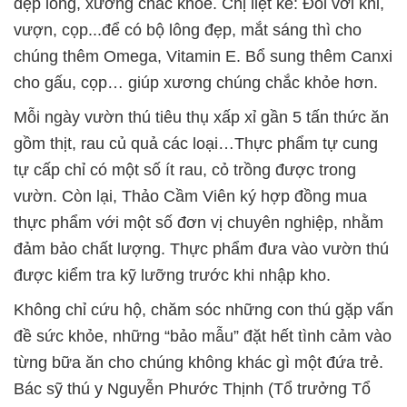
đẹp lông, xương chắc khỏe. Chị liệt kê: Đối với khỉ,
vượn, cọp...để có bộ lông đẹp, mắt sáng thì cho
chúng thêm Omega, Vitamin E. Bổ sung thêm Canxi
cho gấu, cọp… giúp xương chúng chắc khỏe hơn.
Mỗi ngày vườn thú tiêu thụ xấp xỉ gần 5 tấn thức ăn
gồm thịt, rau củ quả các loại…Thực phẩm tự cung
tự cấp chỉ có một số ít rau, cỏ trồng được trong
vườn. Còn lại, Thảo Cầm Viên ký hợp đồng mua
thực phẩm với một số đơn vị chuyên nghiệp, nhằm
đảm bảo chất lượng. Thực phẩm đưa vào vườn thú
được kiểm tra kỹ lưỡng trước khi nhập kho.
Không chỉ cứu hộ, chăm sóc những con thú gặp vấn
đề sức khỏe, những “bảo mẫu” đặt hết tình cảm vào
từng bữa ăn cho chúng không khác gì một đứa trẻ.
Bác sỹ thú y Nguyễn Phước Thịnh (Tổ trưởng Tổ