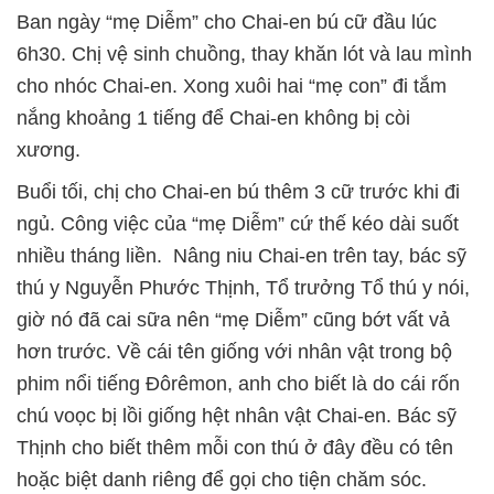
Ban ngày “mẹ Diễm” cho Chai-en bú cữ đầu lúc
6h30. Chị vệ sinh chuồng, thay khăn lót và lau mình
cho nhóc Chai-en. Xong xuôi hai “mẹ con” đi tắm
nắng khoảng 1 tiếng để Chai-en không bị còi
xương.
Buổi tối, chị cho Chai-en bú thêm 3 cữ trước khi đi
ngủ. Công việc của “mẹ Diễm” cứ thế kéo dài suốt
nhiều tháng liền. Nâng niu Chai-en trên tay, bác sỹ
thú y Nguyễn Phước Thịnh, Tổ trưởng Tổ thú y nói,
giờ nó đã cai sữa nên “mẹ Diễm” cũng bớt vất vả
hơn trước. Về cái tên giống với nhân vật trong bộ
phim nổi tiếng Đôrêmon, anh cho biết là do cái rốn
chú voọc bị lồi giống hệt nhân vật Chai-en. Bác sỹ
Thịnh cho biết thêm mỗi con thú ở đây đều có tên
hoặc biệt danh riêng để gọi cho tiện chăm sóc.