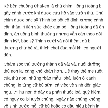
Kế bên chuồng Chai-en là chú chim Hồng Hoàng bị
gãy cánh trước khi được cứu hộ vào vườn thú. Chú
chim được bác sỹ Thịnh bó bột cố định xương cánh
cẩn thận. “Hiện sức khỏe của bé Hồng Hoàng đã ổn
định, ăn uống bình thường nhưng vẫn cần theo dõi
định kỳ”, bác sỹ Thịnh cười và nói thêm, dù bị
thương chứ bé rất thích chơi đùa mỗi khi có người
đến.
Chăm sóc thú trưởng thành đã vất vả, nuôi dưỡng
thú non lại càng khó khăn hơn. Để thay thế mẹ ruột
của thú non, những “bảo mẫu” phải luôn ở cạnh
chúng, lo từng cữ bú sữa, cả việc vệ sinh đến giấc
ngủ…“Thú non ở đây đa phần thuộc loài quý hiếm,
có nguy cơ bị tuyệt chủng. Ngày nào chúng không
vệ sinh trước mỗi cữ bú hoặc có dấu hiệu bệnh là