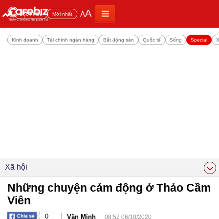
A
A
Đọc nhiều
Mới nhất
Kinh doanh
Tài chính ngân hàng
Bất động sản
Quốc tế
Sống
Special
X
Xã hội
Những chuyện cảm động ở Thảo Cầm
Viên
|
|
0
Văn Minh
08:52 06/10/2020