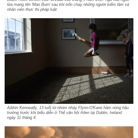
lửa mang tên 'Man Burn' sau khi trốn chạy những người kiểm lâm và
nhân viên thực thi pháp luật.
Aibhin Kenneally, 13 tuổi từ nhóm nhảy Flynn-O'Kane hâm nóng hậu
trường trước khi biểu diễn ở Thế vận hội Ailen tại Dublin, Ireland
ngày 11 tháng 4.