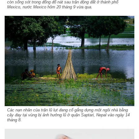
còn sống sót trong đống đổ nát sau trận động đất ở thành phố
Mexico, nước Mexico hôm 20 tháng 9 vừa qua.
Các nạn nhân của trận lũ lụt đang cố gắng dựng một ngôi nhà bằng
cây đay tại vùng bị ảnh hưởng lũ ở quận Saptari, Nepal vào ngày 14
tháng 8.