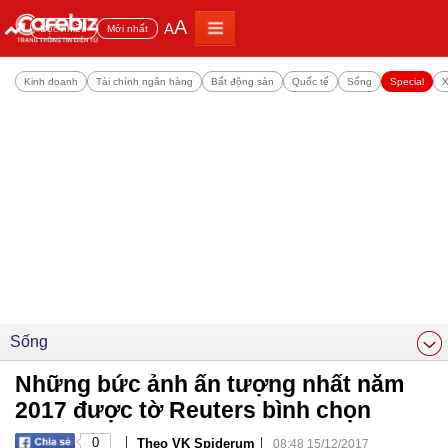
A
A
Đọc nhiều
Mới nhất
Kinh doanh
Tài chính ngân hàng
Bất động sản
Quốc tế
Sống
Special
X
Sống
Những bức ảnh ấn tượng nhất năm
2017 được tờ Reuters bình chọn
|
|
0
Theo VK Spiderum
08:48 15/12/2017