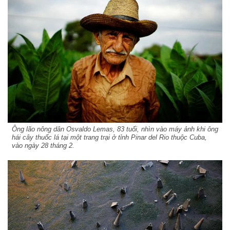
Ông lão nông dân Osvaldo Lemas, 83 tuổi, nhìn vào máy ảnh khi ông
hái cây thuốc lá tại một trang trại ở tỉnh Pinar del Rio thuộc Cuba,
vào ngày 28 tháng 2.