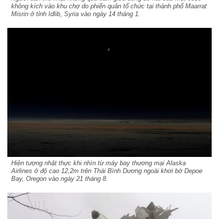
không kích vào khu chợ do phiến quân tổ chức tại thành phố Maarrat
Misrin ở tỉnh Idlib, Syria vào ngày 14 tháng 1.
Hiện tượng nhật thực khi nhìn từ máy bay thương mại Alaska
Airlines ở độ cao 12,2m trên Thái Bình Dương ngoài khơi bờ Depoe
Bay, Oregon vào ngày 21 tháng 8.