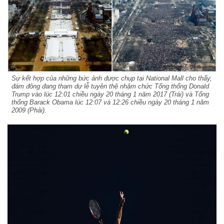
Sự kết hợp của những bức ảnh được chụp tại National Mall cho thấy,
đám đông đang tham dự lễ tuyên thệ nhậm chức Tổng thống Donald
Trump vào lúc 12:01 chiều ngày 20 tháng 1 năm 2017 (Trái) và Tổng
thống Barack Obama lúc 12:07 và 12:26 chiều ngày 20 tháng 1 năm
2009 (Phải).