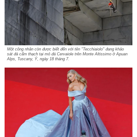
Một công nhân còn được biết đến với tên "Tecchiaiolo" đang khảo
sát đá cẩm thạch tại mỏ đá Cervaiole trên Monte Altissimo ở Apuan
Alps, Tuscany, Ý, ngày 18 tháng 7.