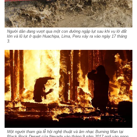
Người dân đang vượt qua một con đường ngập lụt sau khi vụ lở đất
lớn và lũ lụt ở quận Huachipa, Lima, Peru xảy ra vào ngày 17 tháng
3.
Một người tham gia lễ hội nghệ thuật và âm nhạc Burning Man tại
Black Rock Desert của Nevada vào tháng 9 năm 2017 ngã vào ngọn