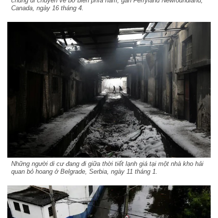
chúng di chuyển về bờ biển phía nam, gần Ferryland Newfoundland,
Canada, ngày 16 tháng 4.
Những người di cư đang đi giữa thời tiết lạnh giá tại một nhà kho hải
quan bỏ hoang ở Belgrade, Serbia, ngày 11 tháng 1.