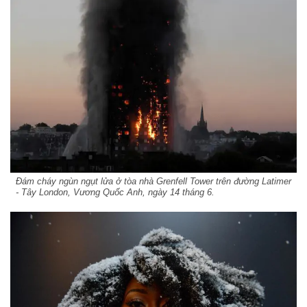
Đám cháy ngùn ngụt lửa ở tòa nhà Grenfell Tower trên đường Latimer
- Tây London, Vương Quốc Anh, ngày 14 tháng 6.