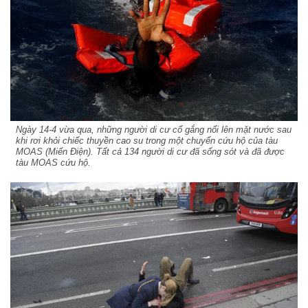
Ngày 14-4 vừa qua, những người di cư cố gắng nổi lên mặt nước sau
khi rơi khỏi chiếc thuyền cao su trong một chuyến cứu hộ của tàu
MOAS (Miến Điện). Tất cả 134 người di cư đã sống sót và đã được
tàu MOAS cứu hộ.