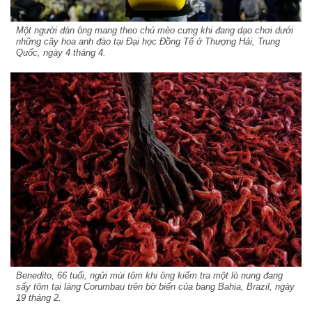
Một người đàn ông mang theo chú mèo cưng khi đang dạo chơi dưới
những cây hoa anh đào tại Đại học Đồng Tế ở Thượng Hải, Trung
Quốc, ngày 4 tháng 4.
Benedito, 66 tuổi, ngửi mùi tôm khi ông kiểm tra một lò nung đang
sấy tôm tại làng Corumbau trên bờ biển của bang Bahia, Brazil, ngày
19 tháng 2.