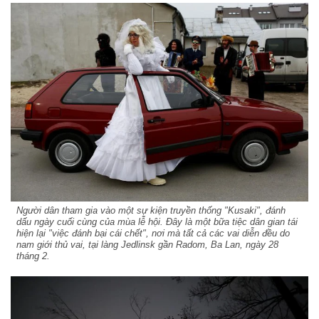
Người dân tham gia vào một sự kiện truyền thống "Kusaki", đánh
dấu ngày cuối cùng của mùa lễ hội. Đây là một bữa tiệc dân gian tái
hiện lại "việc đánh bại cái chết", nơi mà tất cả các vai diễn đều do
nam giới thủ vai, tại làng Jedlinsk gần Radom, Ba Lan, ngày 28
tháng 2.