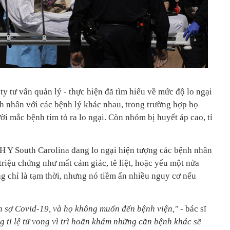
ty tư vấn quản lý - thực hiện đã tìm hiểu về mức độ lo ngại
h nhân với các bệnh lý khác nhau, trong trường hợp họ
i mắc bệnh tim tỏ ra lo ngại. Còn nhóm bị huyết áp cao, tỉ
ĐH Y South Carolina đang lo ngại hiện tượng các bệnh nhân
 triệu chứng như mất cảm giác, tê liệt, hoặc yếu một nửa
g chỉ là tạm thời, nhưng nó tiềm ẩn nhiều nguy cơ nếu
n sợ Covid-19, và họ không muốn đến bệnh viện,"
- bác sĩ
g tỉ lệ tử vong vì trì hoãn khám những căn bệnh khác sẽ