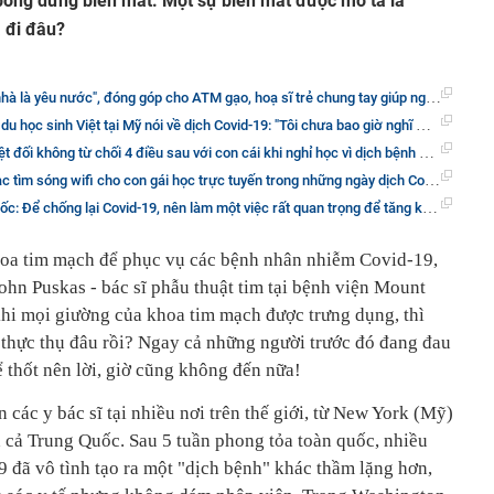
bỗng dưng biến mất. Một sự biến mất được mô tả là
 đi đâu?
u nước", đóng góp cho ATM gạo, hoạ sĩ trẻ chung tay giúp người nghèo vượt đại dịch Covid-19
 nói về dịch Covid-19: "Tôi chưa bao giờ nghĩ mình lại ở trung tâm đại dịch toàn cầu, nhưng mỗi khủng khoảng là một bài kiểm tra"
điều sau với con cái khi nghỉ học vì dịch bệnh Covid: Càng lắng nghe, bạn càng có cơ hội gắn kết, giúp trẻ tự lập và thành công
 wifi cho con gái học trực tuyến trong những ngày dịch Covid-19: Vì con, cha mẹ sẽ làm tất cả!
Để chống lại Covid-19, nên làm một việc rất quan trọng để tăng kháng thể
hoa tim mạch để phục vụ các bệnh nhân nhiễm Covid-19,
ohn Puskas - bác sĩ phẫu thuật tim tại bệnh viện Mount
 khi mọi giường của khoa tim mạch được trưng dụng, thì
thực thụ đâu rồi? Ngay cả những người trước đó đang đau
 thốt nên lời, giờ cũng không đến nữa!
các y bác sĩ tại nhiều nơi trên thế giới, từ New York (Mỹ)
cả Trung Quốc. Sau 5 tuần phong tỏa toàn quốc, nhiều
19 đã vô tình tạo ra một "dịch bệnh" khác thầm lặng hơn,