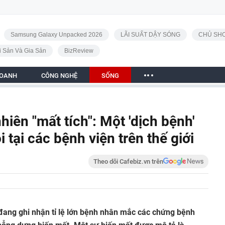
Samsung Galaxy Unpacked 2026
LÃI SUẤT DẬY SÓNG
CHỦ SHO
i Sản Và Gia Sản
BizReview
DOANH
CÔNG NGHỆ
SỐNG
iên "mất tích": Một 'dịch bệnh'
i tại các bệnh viện trên thế giới
Theo dõi Cafebiz.vn trên
i đang ghi nhận tỉ lệ lớn bệnh nhân mắc các chứng bệnh