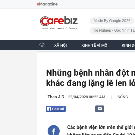
Bỏ qua điều hướng
CafeBiz - Trang chủ
Made By Google 2026
Kế Nghiệp - Góc Nhìn Tà
XÃ HỘI
KINH TẾ VĨ MÔ
KINH 
Những bệnh nhân đột nh
khác đang lặng lẽ len lỏ
|
Theo J.D
|
22/04/2020 00:22 AM
SỐNG
Các bệnh viện lớn trên thế giớ