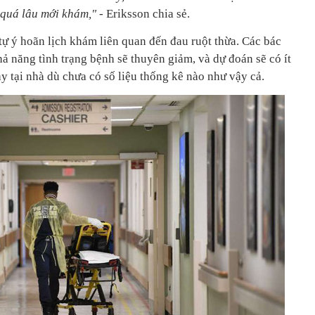
 quá lâu mới khám,"
- Eriksson chia sẻ.
tự ý hoãn lịch khám liên quan đến đau ruột thừa. Các bác
khả năng tình trạng bệnh sẽ thuyên giảm, và dự đoán sẽ có ít
y tại nhà dù chưa có số liệu thống kê nào như vậy cả.