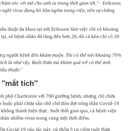
chăm sóc vết mổ cho anh ta trong thời gian tới,"
- Eriksson
 nghĩ virus đang bò lổm ngổm trong viện, nên sợ chẳng
hẫu thuật đa khoa tại nới Eriksson làm việc chỉ có khoảng
 tại, số bệnh nhân đã tăng đến hơn 20, dù cả khu chỉ có 20
ng người bệnh đến khám muộn. Tôi có thể nói khoảng 70%
rách là như vậy. Ruột thừa mà khám quá trễ có thể ảnh
hẫu thuật."
"mất tích"
nh phố Charleston với 700 giường bệnh, nhưng chỉ chứa
n buộc phải chừa sẵn chỗ chờ đón đợt sóng thần Covid-19
ã không thành hiện thực. Suốt thời gian qua, cả bệnh viện
nhân nhiễm virus trong cùng một thời điểm.
ễm Covid-19 vào lúc này, và thêm 5 ca viêm ruột thừa