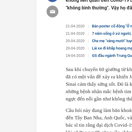
không liên quan đến Covid-19 
"không bình thường". Vậy họ đã
Bán poster cổ động "Ở nhà là yê
21-04-2020
7 năm sống ở xứ người, du học sinh Việt tại Mỹ
21-04-2020
Cha mẹ "vàng mười" tuyệt đối không từ chối 4 
20-04-2020
Lái xe đi khắp hoang mạc tìm sóng
20-04-2020
GS đầu ngành Trung Quốc: 
19-04-2020
Sau khi chuyển 60 giường từ k
đã có một vấn đề xảy ra khiến J
Sinai cảm thấy sửng sốt. Đó là
những bệnh nhân mắc bệnh tim 
ngực đến nỗi gần như không thể
Câu hỏi này đang làm băn khoăn 
đến Tây Ban Nha, Anh Quốc, và 
bác sĩ tin rằng đại dịch Covid-