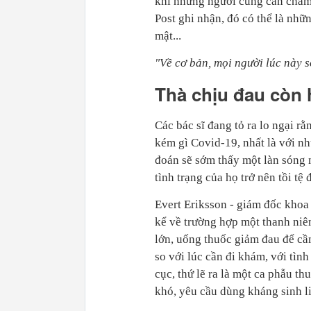
khi những người cũng cần chăm
Post ghi nhận, đó có thể là nhữ
mật...
"Về cơ bản, mọi người lúc này 
Thà chịu đau còn
Các bác sĩ đang tỏ ra lo ngại 
kém gì Covid-19, nhất là với nh
đoán sẽ sớm thấy một làn sóng 
tình trạng của họ trở nên tồi t
Evert Eriksson - giám đốc kho
kể về trường hợp một thanh niê
lớn, uống thuốc giảm đau để cầm
so với lúc cần đi khám, với tìn
cục, thứ lẽ ra là một ca phẫu th
khó, yêu cầu dùng kháng sinh li