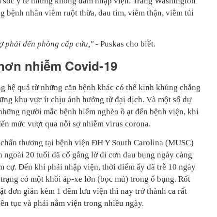
 sóc y tế nhưng không dám nhập viện. Trang Washington
ng bệnh nhân viêm ruột thừa, đau tim, viêm thận, viêm túi
sợ phải đến phòng cấp cứu,"
- Puskas cho biết.
 hơn nhiễm Covid-19
rằng hệ quả từ những căn bệnh khác có thể kinh khủng chẳng
ững khu vực ít chịu ảnh hưởng từ đại dịch. Và một số dự
những người mắc bệnh hiểm nghèo ồ ạt đến bệnh viện, khi
ệ đến mức vượt qua nỗi sợ nhiễm virus corona.
a chấn thương tại bệnh viện ĐH Y South Carolina (MUSC)
n ngoài 20 tuổi đã cố gắng lờ đi cơn đau bụng ngày càng
 cự. Đến khi phải nhập viện, thời điểm ấy đã trễ 10 ngày
h trạng có một khối áp-xe lớn (bọc mủ) trong ổ bụng. Rốt
uật đơn giản kèm 1 đêm lưu viện thì nay trở thành ca rất
ên tục và phải nằm viện trong nhiều ngày.