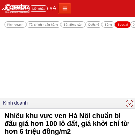
A
A
Đọc nhiều
Mới nhất
Kinh doanh
Tài chính ngân hàng
Bất động sản
Quốc tế
Sống
Special
X
Kinh doanh
Nhiều khu vực ven Hà Nội chuẩn bị
đấu giá hơn 100 lô đất, giá khởi chỉ từ
hơn 6 triệu đồng/m2