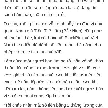
hâm mộ vẫn có thể tìm mua dễ dàng trên web chính
thức nên nhiều seller (người bán lại vé) đang tìm
cách bán tháo, thậm chí chịu lỗ.
Dù vậy, không ít người vẫn dính bẫy lừa đảo vì chủ
quan. Khán giả Trần Tuệ Lâm (Bắc Ninh) cũng như
nhiều fan khác, khi có thông về BlackPink về Việt
Nam biểu diễn đã dành số tiền trong khả năng cho
phép với mục tiêu mua vé VIP.
Lâm cùng một người bạn tìm người săn vé hộ, thỏa
thuận tiền công tương đương 15% giá vé, đặt cọc
75% giá trị số tiền mua vé. Sau khi đặt 16 triệu tiền
cọc, Tuệ Lâm lập tức bị người bán chặn. Sau khi
kiểm tra lại, Lâm không liên lạc được với người bán
vì số điện thoại cung cấp là sim rác.
“Tôi chấp nhận mất số tiền bằng 2 tháng lương của