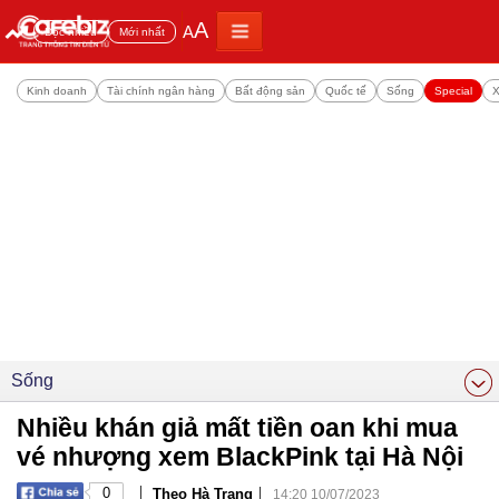
A
A
Đọc nhiều
Mới nhất
Kinh doanh
Tài chính ngân hàng
Bất động sản
Quốc tế
Sống
Special
X
Sống
Nhiều khán giả mất tiền oan khi mua
vé nhượng xem BlackPink tại Hà Nội
|
|
0
Theo Hà Trang
14:20 10/07/2023