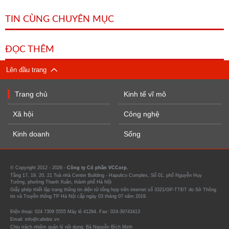
TIN CÙNG CHUYÊN MỤC
ĐỌC THÊM
Lên đầu trang
Trang chủ
Kinh tế vĩ mô
Xã hội
Công nghệ
Kinh doanh
Sống
© Copyright 2012 - 2026 -
Công ty Cổ phần VCCorp.
Tầng 17, 19, 20, 21 Toà nhà Center Building - Hapulico Complex, Số 01, phố Nguyễn Huy
Tưởng, phường Thanh Xuân, thành phố Hà Nội
Giấy phép thiết lập trang thông tin điện tử tổng hợp trên internet số 3321/GP-TTĐT do Sở Thông
tin và Truyền thông TP Hà Nội cấp ngày 03 tháng 07 năm 2019.
Điện thoại: 024 7309 5555 Máy lẻ 41294. Fax: 024-39743413
Email: info@cafebiz.vn
Chịu trách nhiệm quản lý nội dung: Bà Nguyễn Bích Minh