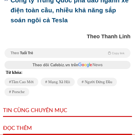
Công ty Trung Quốc phá đảo ngành xe
điện toàn cầu, nhiều khả năng sắp
soán ngôi cả Tesla
Theo Thanh Linh
Theo
Tuổi Trẻ
Copy link
Theo dõi Cafebiz.vn trên
Từ khóa:
Tầm Cao Mới
Mạng Xã Hội
Người Đứng Đầu
Porsche
TIN CÙNG CHUYÊN MỤC
ĐỌC THÊM