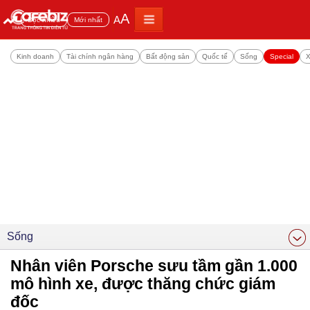
A
A
Đọc nhiều
Mới nhất
Kinh doanh
Tài chính ngân hàng
Bất động sản
Quốc tế
Sống
Special
X
Sống
Nhân viên Porsche sưu tầm gần 1.000
mô hình xe, được thăng chức giám
đốc