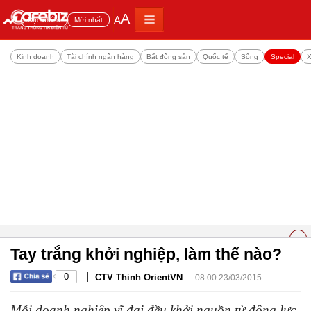
A
A
Đọc nhiều
Mới nhất
Kinh doanh
Tài chính ngân hàng
Bất động sản
Quốc tế
Sống
Special
X
Tay trắng khởi nghiệp, làm thế nào?
|
|
0
CTV Thinh OrientVN
08:00 23/03/2015
Mỗi doanh nghiệp vĩ đại đều khởi nguồn từ động lực