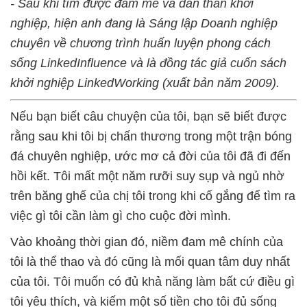
- Sau khi tìm được đam mê và dấn thân khởi
nghiệp, hiện anh đang là Sáng lập Doanh nghiệp
chuyên về chương trình huấn luyện phong cách
sống LinkedInfluence và là đồng tác giả cuốn sách
khởi nghiệp LinkedWorking (xuất bản năm 2009).
Nếu bạn biết câu chuyện của tôi, bạn sẽ biết được
rằng sau khi tôi bị chấn thương trong một trận bóng
đá chuyên nghiệp, ước mơ cả đời của tôi đã đi đến
hồi kết. Tôi mất một năm rưỡi suy sụp và ngủ nhờ
trên băng ghế của chị tôi trong khi cố gắng để tìm ra
việc gì tôi cần làm gì cho cuộc đời mình.
Vào khoảng thời gian đó, niềm đam mê chính của
tôi là thể thao và đó cũng là mối quan tâm duy nhất
của tôi. Tôi muốn có đủ khả năng làm bất cứ điều gì
tôi yêu thích, và kiếm một số tiền cho tôi đủ sống