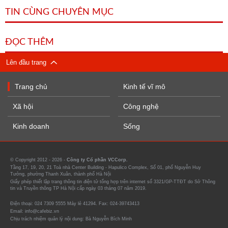
TIN CÙNG CHUYÊN MỤC
ĐỌC THÊM
Lên đầu trang
Trang chủ
Kinh tế vĩ mô
Xã hội
Công nghệ
Kinh doanh
Sống
© Copyright 2012 - 2026 -
Công ty Cổ phần VCCorp.
Tầng 17, 19, 20, 21 Toà nhà Center Building - Hapulico Complex, Số 01, phố Nguyễn Huy
Tưởng, phường Thanh Xuân, thành phố Hà Nội
Giấy phép thiết lập trang thông tin điện tử tổng hợp trên internet số 3321/GP-TTĐT do Sở Thông
tin và Truyền thông TP Hà Nội cấp ngày 03 tháng 07 năm 2019.
Điện thoại: 024 7309 5555 Máy lẻ 41294. Fax: 024-39743413
Email: info@cafebiz.vn
Chịu trách nhiệm quản lý nội dung: Bà Nguyễn Bích Minh