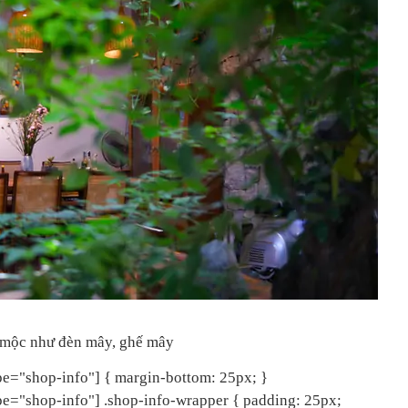
 mộc như đèn mây, ghế mây
="shop-info"] { margin-bottom: 25px; }
="shop-info"] .shop-info-wrapper { padding: 25px;