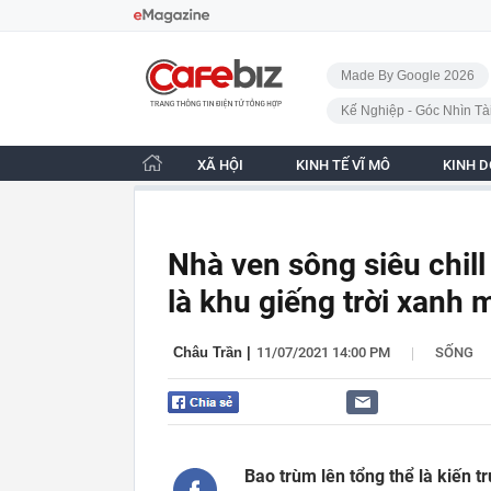
Bỏ qua điều hướng
CafeBiz - Trang chủ
Made By Google 2026
Kế Nghiệp - Góc Nhìn Tà
XÃ HỘI
KINH TẾ VĨ MÔ
KINH 
Nhà ven sông siêu chill 
là khu giếng trời xanh 
|
Châu Trần
|
11/07/2021 14:00 PM
SỐNG
Bao trùm lên tổng thể là kiến t