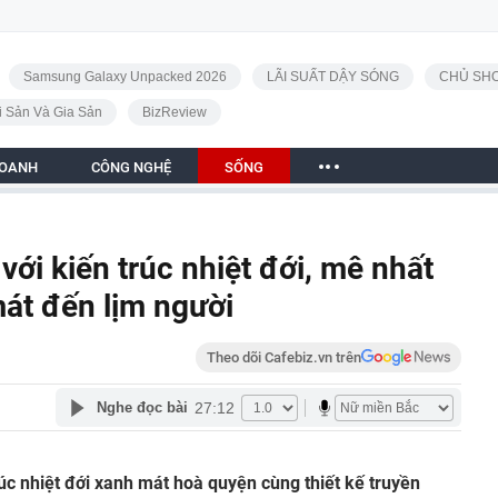
Samsung Galaxy Unpacked 2026
LÃI SUẤT DẬY SÓNG
CHỦ SHO
i Sản Và Gia Sản
BizReview
DOANH
CÔNG NGHỆ
SỐNG
với kiến trúc nhiệt đới, mê nhất
mát đến lịm người
Theo dõi Cafebiz.vn trên
27:12
Nghe đọc bài
rúc nhiệt đới xanh mát hoà quyện cùng thiết kế truyền