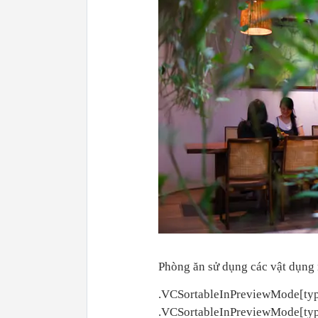
Phòng ăn sử dụng các vật dụng
.VCSortableInPreviewMode[type
.VCSortableInPreviewMode[type