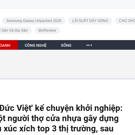
Samsung Galaxy Unpacked 2026
LÃI SUẤT DẬY SÓNG
CHỦ SHO
i Sản Và Gia Sản
BizReview
DOANH
CÔNG NGHỆ
SỐNG
Đức Việt' kể chuyện khởi nghiệp:
ột người thợ cửa nhựa gây dựng
xúc xích top 3 thị trường, sau