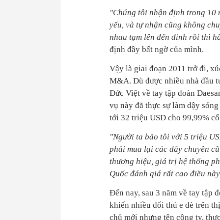
"Chúng tôi nhận định trong 10 n
yếu, và tự nhận cũng không chu
nhau tạm lên đến đỉnh rồi thì h
định đầy bất ngờ của mình.
Vậy là giai đoạn 2011 trở đi, xú
M&A. Dù được nhiều nhà đầu tư 
Đức Việt về tay tập đoàn Daes
vụ này đã thực sự làm dậy sóng 
tới 32 triệu USD cho 99,99% cổ 
"Người ta bảo tôi với 5 triệu 
phải mua lại các dây chuyền cũ
thương hiệu, giá trị hệ thống 
Quốc đánh giá rất cao điều này
Đến nay, sau 3 năm về tay tập đ
khiến nhiều đối thủ e dè trên th
chủ mới nhưng tên công ty, th