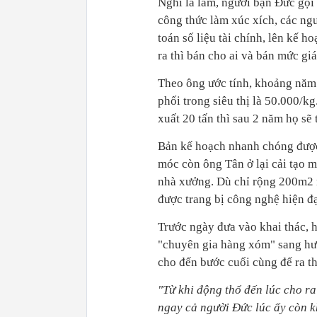
Nghĩ là làm, người bạn Đức gọi
công thức làm xúc xích, các ng
toán số liệu tài chính, lên kế h
ra thì bán cho ai và bán mức giá
Theo ông ước tính, khoảng năm 
phối trong siêu thị là 50.000/
xuất 20 tấn thì sau 2 năm họ sẽ 
Bản kế hoạch nhanh chóng được
móc còn ông Tân ở lại cải tạo 
nhà xưởng. Dù chỉ rộng 200m2 n
được trang bị công nghệ hiện đạ
Trước ngày đưa vào khai thác, 
"chuyên gia hàng xóm" sang hướ
cho đến bước cuối cùng để ra t
"Từ khi động thổ đến lúc cho ra
ngay cả người Đức lúc ấy còn 