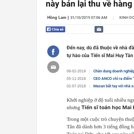
này bán lại thu về hàng
|
Hồng Lam
|
31/10/2019 07:06 AM
KINH D
Đến nay, dù đã thuộc về nhà đầ
tự hào của Tiến sĩ Mai Huy Tân
Chân dung doanh nghiệp kín tiếng chuyên
08-02-2019
CEO ANCO chỉ ra điểm “chết người” mà các do
05-11-2018
Masan bắt tay với nhà s
02-07-2018
Khởi nghiệp ở độ tuổi nhiều ngư
Tiến sĩ toán học Mai
nhưng
Trong một cuộc trò chuyện thuộc
Tân đã dành hơn 3 tiếng đồng hồ