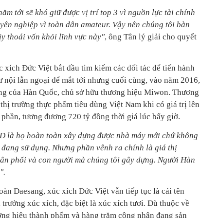
ăm tới sẽ khó giữ được vị trí top 3 vì nguồn lực tài chính
yên nghiệp vì toàn dân amateur. Vậy nên chúng tôi bàn
ãy thoái vốn khỏi lĩnh vực này"
, ông Tân lý giải cho quyết
c xích Đức Việt bắt đầu tìm kiếm các đối tác để tiến hành
nội lẫn ngoại để mắt tới nhưng cuối cùng, vào năm 2016,
ang của Hàn Quốc, chủ sở hữu thương hiệu Miwon. Thương
thị trường thực phẩm tiêu dùng Việt Nam khi có giá trị lên
phần, tương đương 720 tỷ đồng thời giá lúc bấy giờ.
USD là họ hoàn toàn xây dựng được nhà máy mới chứ không
 đang sử dụng. Nhưng phần vênh ra chính là giá thị
phân phối và con người mà chúng tôi gây dựng. Người Hàn
".
oàn Daesang, xúc xích Đức Việt vẫn tiếp tục là cái tên
ị trưởng xúc xích, đặc biệt là xúc xích tươi. Dù thuộc về
ương hiệu thành phẩm và hàng trăm công nhân đang sản