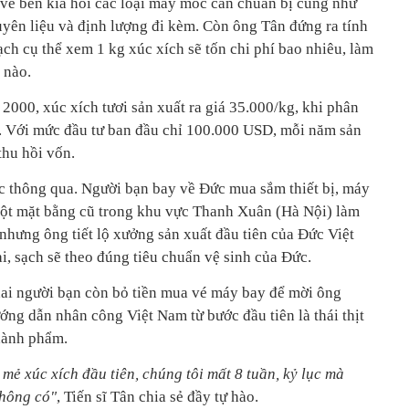
 về bên kia hỏi các loại máy móc cần chuẩn bị cũng như
uyên liệu và định lượng đi kèm. Còn ông Tân đứng ra tính
oạch cụ thể xem 1 kg xúc xích sẽ tốn chi phí bao nhiêu, làm
 nào.
2000, xúc xích tươi sản xuất ra giá 35.000/kg, khi phân
kg. Với mức đầu tư ban đầu chỉ 100.000 USD, mỗi năm sản
thu hồi vốn.
 thông qua. Người bạn bay về Đức mua sắm thiết bị, máy
một mặt bằng cũ trong khu vực Thanh Xuân (Hà Nội) làm
hưng ông tiết lộ xưởng sản xuất đầu tiên của Đức Việt
i, sạch sẽ theo đúng tiêu chuẩn vệ sinh của Đức.
hai người bạn còn bỏ tiền mua vé máy bay để mời ông
ng dẫn nhân công Việt Nam từ bước đầu tiên là thái thịt
hành phẩm.
 mẻ xúc xích đầu tiên, chúng tôi mất 8 tuần, kỷ lục mà
không có"
, Tiến sĩ Tân chia sẻ đầy tự hào.