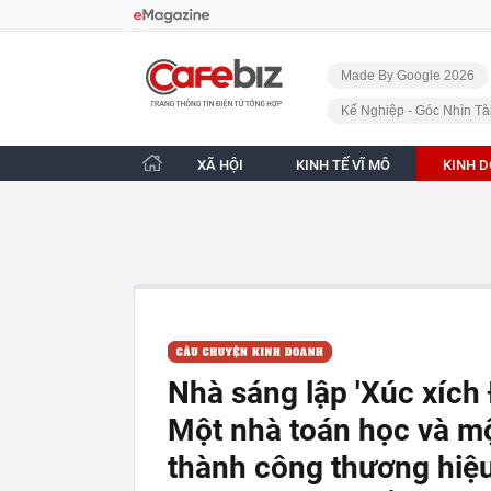
Bỏ qua điều hướng
CafeBiz - Trang chủ
Made By Google 2026
Kế Nghiệp - Góc Nhìn Tà
XÃ HỘI
KINH TẾ VĨ MÔ
KINH 
Nhà sáng lập 'Xúc xích 
Một nhà toán học và m
thành công thương hiệu 