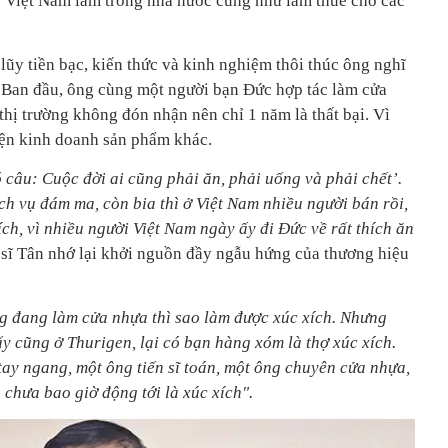
về Việt Nam làm trong nhà nước cũng như làm thuê cho các
 lũy tiền bạc, kiến thức và kinh nghiệm thôi thúc ông nghĩ
 Ban đầu, ông cùng một người bạn Đức hợp tác làm cửa
hị trường không đón nhận nên chỉ 1 năm là thất bại. Vì
yện kinh doanh sản phẩm khác.
 câu: Cuộc đời ai cũng phải ăn, phải uống và phải chết’.
ch vụ đám ma, còn bia thì ở Việt Nam nhiều người bán rồi,
ch, vì nhiều người Việt Nam ngày ấy đi Đức về rất thích ăn
n sĩ Tân nhớ lại khởi nguồn đầy ngẫu hứng của thương hiệu
ằng đang làm cửa nhựa thì sao làm được xúc xích. Nhưng
y cũng ở Thurigen, lại có bạn hàng xóm là thợ xúc xích.
tay ngang, một ông tiến sĩ toán, một ông chuyên cửa nhựa,
chưa bao giờ động tới là xúc xích".