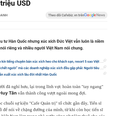
 triệu USD
OANH
Theo dõi Cafebiz.vn trên
u tư Hàn Quốc nhưng xúc xích Đức Việt vẫn luôn là niềm
 nói riêng và nhiều người Việt Nam nói chung.
 bán xúc xích heo cho khách sạn, resort 5 sao Việt Nam như Sheraton, Hyatt, Intercontinental, Hilton, Furama...
anh nghiệp xúc xích đều gặp phải: Người tiêu dùng thấy kiến bò vào sản phẩm, có thể đăng lên mạng nhưng thông tin chưa đầy đủ
ản xuất xúc xích lâu đời nhất Hàn Quốc
ời đã nghỉ hưu, lại trong lĩnh vực hoàn toàn "tay ngang"
 Huy Tân
vẫn thành công vượt ngoài mong đợi.
 chuỗi sự kiện "Cafe Quản trị" tổ chức gần đây, Tiến sĩ
 để nói về chặng đường của mình, từ khi còn học tiến sĩ