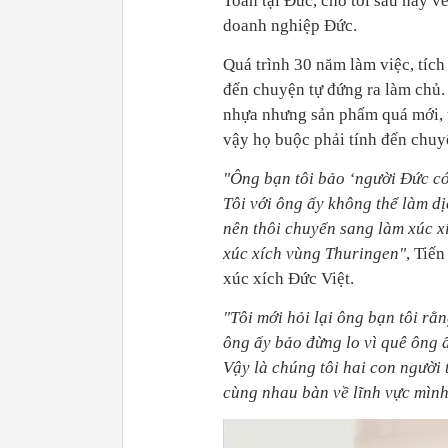
Toán tại Đức, cho tới sau này 
doanh nghiệp Đức.
Quá trình 30 năm làm việc, tích
đến chuyện tự đứng ra làm chủ.
nhựa nhưng sản phẩm quá mới, t
vậy họ buộc phải tính đến chu
"Ông bạn tôi bảo ‘người Đức có
Tôi với ông ấy không thể làm dị
nên thôi chuyển sang làm xúc xí
xúc xích vùng Thuringen"
, Tiế
xúc xích Đức Việt.
"Tôi mới hỏi lại ông bạn tôi r
ông ấy bảo đừng lo vì quê ông ấ
Vậy là chúng tôi hai con người 
cùng nhau bàn về lĩnh vực mình 