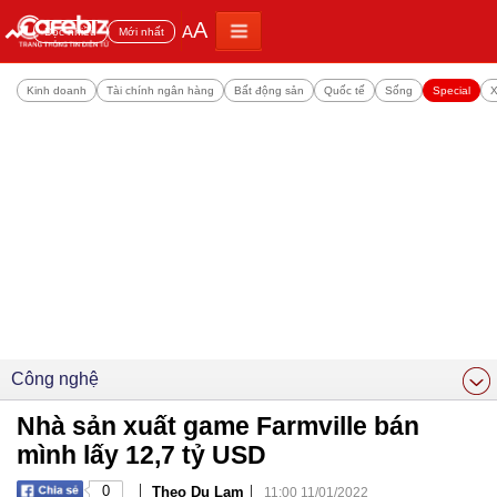
A
A
Đọc nhiều
Mới nhất
Kinh doanh
Tài chính ngân hàng
Bất động sản
Quốc tế
Sống
Special
X
Công nghệ
Nhà sản xuất game Farmville bán
mình lấy 12,7 tỷ USD
|
|
0
Theo Du Lam
11:00 11/01/2022