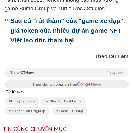
năm. Năm 2021, Tencent thông báo mua xưởng
game Sumo Group và Turtle Rock Studios.
Sau cú "rút thảm" của "game xe đạp",
giá token của nhiều dự án game NFT
Việt lao dốc thảm hại
Theo Du Lam
Theo
ICTNews
Copy link
Theo dõi Cafebiz.vn trên
Từ khóa:
Công Ty Game
Nhà Sản Xuất Game
Ngành Công Nghiệp
Game Di Động
TIN CÙNG CHUYÊN MỤC