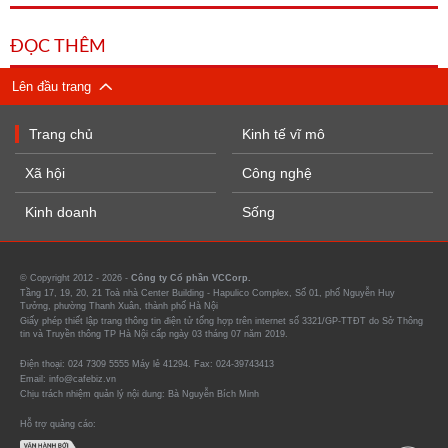
ĐỌC THÊM
Lên đầu trang
Trang chủ
Kinh tế vĩ mô
Xã hội
Công nghệ
Kinh doanh
Sống
© Copyright 2012 - 2026 -
Công ty Cổ phần VCCorp.
Tầng 17, 19, 20, 21 Toà nhà Center Building - Hapulico Complex, Số 01, phố Nguyễn Huy
Tưởng, phường Thanh Xuân, thành phố Hà Nội
Giấy phép thiết lập trang thông tin điện tử tổng hợp trên internet số 3321/GP-TTĐT do Sở Thông
tin và Truyền thông TP Hà Nội cấp ngày 03 tháng 07 năm 2019.
Điện thoại: 024 7309 5555 Máy lẻ 41294. Fax: 024-39743413
Email: info@cafebiz.vn
Chịu trách nhiệm quản lý nội dung: Bà Nguyễn Bích Minh
Hỗ trợ quảng cáo: