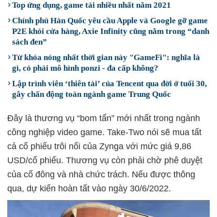
Top ứng dụng, game tải nhiều nhất năm 2021
Chính phủ Hàn Quốc yêu cầu Apple và Google gỡ game
P2E khỏi cửa hàng, Axie Infinity cũng nằm trong “danh
sách đen”
Từ khóa nóng nhất thời gian này "GameFi": nghĩa là
gì, có phải mô hình ponzi - đa cấp không?
Lập trình viên ‘thiên tài’ của Tencent qua đời ở tuổi 30,
gây chấn động toàn ngành game Trung Quốc
Đây là thương vụ “bom tấn” mới nhất trong ngành
công nghiệp video game. Take-Two nói sẽ mua tất
cả cổ phiếu trôi nổi của Zynga với mức giá 9,86
USD/cổ phiếu. Thương vụ còn phải chờ phê duyệt
của cổ đông và nhà chức trách. Nếu được thông
qua, dự kiến hoàn tất vào ngày 30/6/2022.