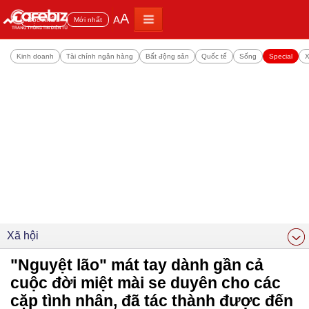
A
A
Đọc nhiều
Mới nhất
Kinh doanh
Tài chính ngân hàng
Bất động sản
Quốc tế
Sống
Special
X
Xã hội
"Nguyệt lão" mát tay dành gần cả
cuộc đời miệt mài se duyên cho các
cặp tình nhân, đã tác thành được đến