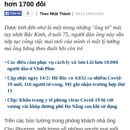
hơn 1700 đôi
|
|
0
Theo Nhật Thành
09:12 14/02/2020
Được biết đến như là một trong những "ông tơ" mát
tay nhất Bắc Kinh, ở tuổi 75, người đàn ông này vẫn
tiếp tục công việc mai mối của mình vì một lý tưởng
mà ông hằng theo đuổi hồi còn trẻ.
Các điều cấm phục vụ cách ly xã Sơn Lôi hơn 10.000
người dân ở Vĩnh Phúc
Cập nhật ngày 14/2: Hồ Bắc có 4.832 ca nhiễm Covid-
19 mới, 116 người tử vong, Mỹ ghi nhận trường hợp thứ
15
Clip: Khẩu trang y tế phòng virus Covid-19 bị vứt
vương vãi khắp đường phố Đà Nẵng sau khi sử dụng
Trên các bức tường trong phòng khách nhà ông
Chu Phương, một trong số những người mai mối