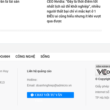
ẫn là tài sản
CEO Nvidia: "Đây là thời điểm tốt
nhất lịch sử để khởi nghiệp", nhiều
người thất bại chỉ vì mắc kẹt ở 1
ĐIỀU ai cũng hiểu nhưng ít khi vượt
qua được
DOANH
CÔNG NGHỆ
SỐNG
yễn Huy
Liên hệ quảng cáo
© Copyrigh
Hotline:
3413
Email:
doanhnghiep@admicro.vn
Giấy phép t
internet s
CHAT VỚI TƯ VẤN
TP Hà Nội 
VIÊN