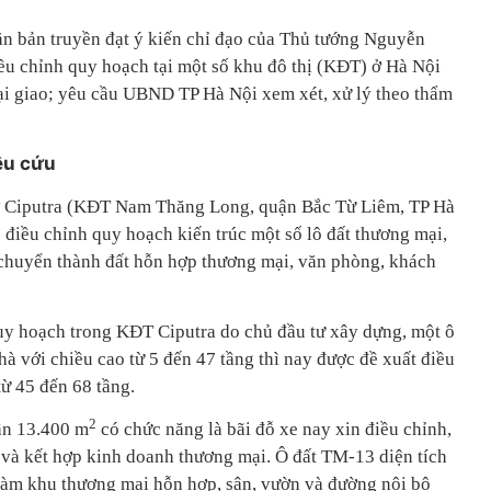
n bản truyền đạt ý kiến chỉ đạo của Thủ tướng Nguyễn
iều chỉnh quy hoạch tại một số khu đô thị (KĐT) ở Hà Nội
i giao; yêu cầu UBND TP Hà Nội xem xét, xử lý theo thẩm
êu cứu
 ở Ciputra (KĐT Nam Thăng Long, quận Bắc Từ Liêm, TP Hà
 điều chỉnh quy hoạch kiến trúc một số lô đất thương mại,
 chuyển thành đất hỗn hợp thương mại, văn phòng, khách
quy hoạch trong KĐT Ciputra do chủ đầu tư xây dựng, một ô
hà với chiều cao từ 5 đến 47 tầng thì nay được đề xuất điều
từ 45 đến 68 tầng.
2
gần 13.400 m
có chức năng là bãi đỗ xe nay xin điều chỉnh,
và kết hợp kinh doanh thương mại. Ô đất TM-13 diện tích
làm khu thương mại hỗn hợp, sân, vườn và đường nội bộ