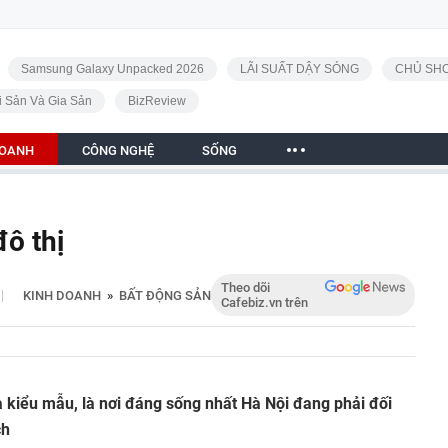
Samsung Galaxy Unpacked 2026
LÃI SUẤT DẬY SÓNG
CHỦ SHO
i Sản Và Gia Sản
BizReview
DOANH
CÔNG NGHỆ
SỐNG
ô thị
Theo dõi
|
KINH DOANH
»
BẤT ĐỘNG SẢN
Cafebiz.vn trên
là kiểu mẫu, là nơi đáng sống nhất Hà Nội đang phải đối
ch