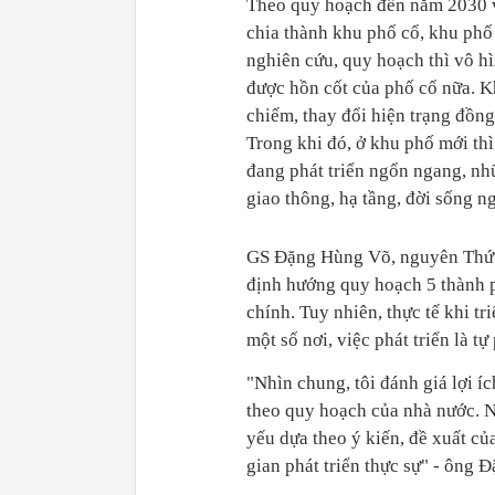
Theo quy hoạch đến năm 2030 v
chia thành khu phố cổ, khu phố 
nghiên cứu, quy hoạch thì vô h
được hồn cốt của phố cổ nữa. Kh
chiếm, thay đổi hiện trạng đồng 
Trong khi đó, ở khu phố mới th
đang phát triển ngổn ngang, nh
giao thông, hạ tầng, đời sống 
GS Đặng Hùng Võ, nguyên Thứ t
định hướng quy hoạch 5 thành p
chính. Tuy nhiên, thực tế khi tr
một số nơi, việc phát triển là tự 
"Nhìn chung, tôi đánh giá lợi í
theo quy hoạch của nhà nước. N
yếu dựa theo ý kiến, đề xuất củ
gian phát triển thực sự" - ông