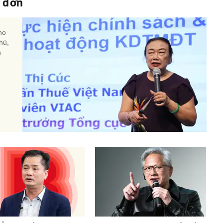
a đơn
ho
hủ,
h