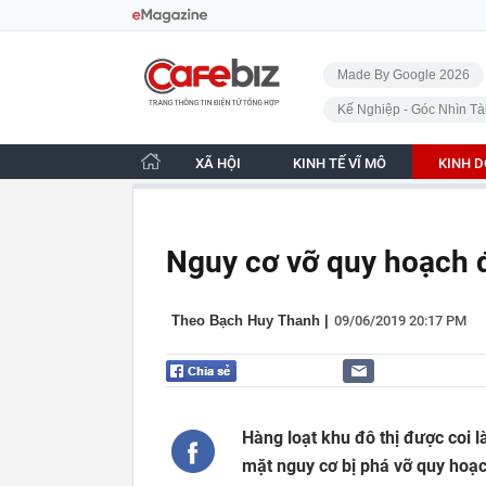
Bỏ qua điều hướng
CafeBiz - Trang chủ
Made By Google 2026
Kế Nghiệp - Góc Nhìn Tà
XÃ HỘI
KINH TẾ VĨ MÔ
KINH 
Nguy cơ vỡ quy hoạch đ
Theo Bạch Huy Thanh
|
09/06/2019 20:17 PM
Hàng loạt khu đô thị được coi 
mặt nguy cơ bị phá vỡ quy hoạ