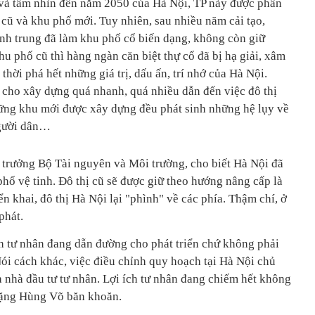
à tầm nhìn đến năm 2050 của Hà Nội, TP này được phân
cũ và khu phố mới. Tuy nhiên, sau nhiều năm cải tạo,
ình trung đã làm khu phố cổ biến dạng, không còn giữ
u phố cũ thì hàng ngàn căn biệt thự cổ đã bị hạ giải, xâm
thời phá hết những giá trị, dấu ấn, trí nhớ của Hà Nội.
ì cho xây dựng quá nhanh, quá nhiều dẫn đến việc đô thị
ững khu mới được xây dựng đều phát sinh những hệ lụy về
người dân…
rưởng Bộ Tài nguyên và Môi trường, cho biết Hà Nội đã
hố vệ tinh. Đô thị cũ sẽ được giữ theo hướng nâng cấp là
iển khai, đô thị Hà Nội lại "phình" về các phía. Thậm chí, ở
phát.
ch tư nhân đang dẫn đường cho phát triển chứ không phải
ói cách khác, việc điều chỉnh quy hoạch tại Hà Nội chủ
a nhà đầu tư tư nhân. Lợi ích tư nhân đang chiếm hết không
 Đặng Hùng Võ băn khoăn.