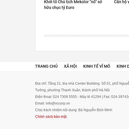
Khởi tố Chủ tịch Mekolor “nổ” sở
Căn hộ v
hữu chục tỷ Euro
TRANG CHỦ
XÃ HỘI
KINH TẾ VĨ MÔ
KINH 
Địa chỉ: Tầng 21, tòa nhà Center Building. Số 01, phố Ngu
Tưởng, phường Thanh Xuân, thành phố Hà Nội
Điện thoại: 024 7309 5555 - Máy lẻ 41294 | Fax: 024-3974
Email: info@vccorp.vn
Chịu trách nhiệm nội dung: Bà Nguyễn Bích Minh
Chính sách bảo mật