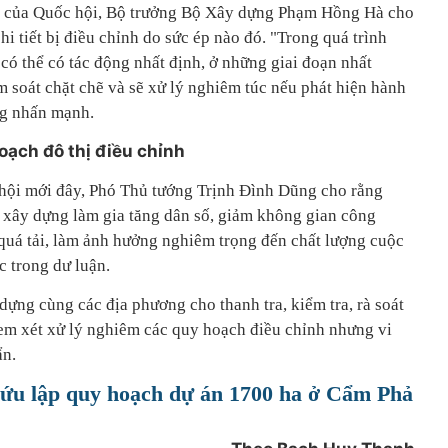
ứ 7 của Quốc hội, Bộ trưởng Bộ Xây dựng Phạm Hồng Hà cho
hi tiết bị điều chỉnh do sức ép nào đó. "Trong quá trình
 có thể có tác động nhất định, ở những giai đoạn nhất
 soát chặt chẽ và sẽ xử lý nghiêm túc nếu phát hiện hành
ng nhấn mạnh.
hoạch đô thị điều chỉnh
c hội mới đây, Phó Thủ tướng Trịnh Đình Dũng cho rằng
ộ xây dựng làm gia tăng dân số, giảm không gian công
uá tải, làm ảnh hưởng nghiêm trọng đến chất lượng cuộc
c trong dư luận.
ựng cùng các địa phương cho thanh tra, kiểm tra, rà soát
xem xét xử lý nghiêm các quy hoạch điều chỉnh nhưng vi
ẩn.
ứu lập quy hoạch dự án 1700 ha ở Cẩm Phả