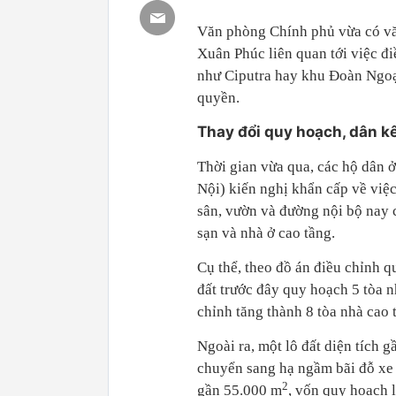
Văn phòng Chính phủ vừa có vă
Xuân Phúc liên quan tới việc đ
như Ciputra hay khu Đoàn Ngoạ
quyền.
Thay đổi quy hoạch, dân k
Thời gian vừa qua, các hộ dân
Nội) kiến nghị khẩn cấp về việc
sân, vườn và đường nội bộ nay
sạn và nhà ở cao tầng.
Cụ thể, theo đồ án điều chỉnh 
đất trước đây quy hoạch 5 tòa n
chỉnh tăng thành 8 tòa nhà cao 
Ngoài ra, một lô đất diện tích 
chuyển sang hạ ngầm bãi đỗ xe 
2
gần 55.000 m
, vốn quy hoạch 