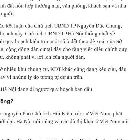
ành đất hỗn hợp thương mại, văn phòng, khách sạn và nhà
 người.
áo kết luận của Chủ tịch UBND TP Nguyễn Đức Chung,
y hoạch này. Chủ tịch UBND TP Hà Nội thống nhất về
h quy hoạch kiến trúc một số ô đất theo đề xuất của Sở
ên, cộng đồng dân cư tại đây cho rằng việc điều chỉnh quy
tư, không phải vì lợi ích của người dân.
 ở nhiều khu chung cư, KĐT khác cũng đang kêu cứu, đấu
ay vì những lý do tương tự dự án trên.
 ở Hà Nội đang đi ngược quy hoạch ban đầu
động?
, nguyên Phó Chủ tịch Hội Kiến trúc sư Việt Nam, phát
 thời đại. Hà Nội nói riêng và các đô thị khác ở Việt Nam nói