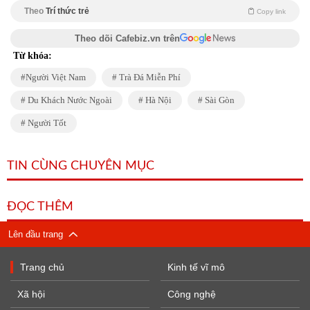
Theo
Trí thức trẻ
Copy link
Theo dõi Cafebiz.vn trên
Từ khóa:
Người Việt Nam
Trà Đá Miễn Phí
Du Khách Nước Ngoài
Hà Nội
Sài Gòn
Người Tốt
TIN CÙNG CHUYÊN MỤC
ĐỌC THÊM
Lên đầu trang
Trang chủ
Kinh tế vĩ mô
Xã hội
Công nghệ