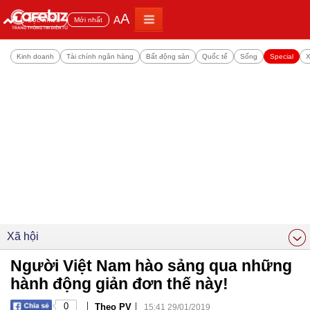
A
A
Đọc nhiều
Mới nhất
Kinh doanh
Tài chính ngân hàng
Bất động sản
Quốc tế
Sống
Special
X
Xã hội
Người Việt Nam hào sảng qua những
hành động giản đơn thế này!
|
|
0
Theo PV
15:41 29/01/2019