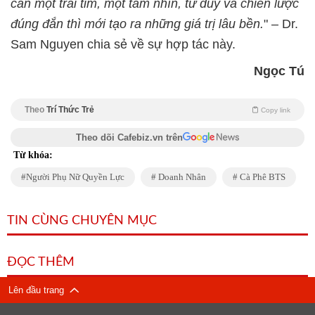
cần một trái tim, một tầm nhìn, tư duy và chiến lược
đúng đắn thì mới tạo ra những giá trị lâu bền.
" – Dr.
Sam Nguyen chia sẻ về sự hợp tác này.
Ngọc Tú
Theo
Trí Thức Trẻ
Copy link
Theo dõi Cafebiz.vn trên
Từ khóa:
Người Phụ Nữ Quyền Lực
Doanh Nhân
Cà Phê BTS
TIN CÙNG CHUYÊN MỤC
ĐỌC THÊM
Lên đầu trang