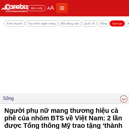
A
A
Đọc nhiều
Mới nhất
Kinh doanh
Tài chính ngân hàng
Bất động sản
Quốc tế
Sống
Special
X
Sống
Người phụ nữ mang thương hiệu cà
phê của nhóm BTS về Việt Nam: 2 lần
được Tổng thống Mỹ trao tặng ‘thành