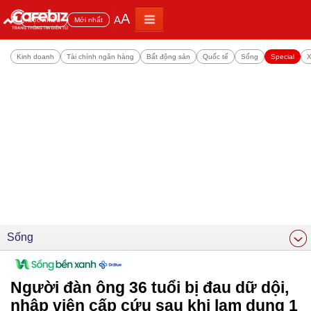
A
A
Đọc nhiều
Mới nhất
Kinh doanh
Tài chính ngân hàng
Bất động sản
Quốc tế
Sống
Special
X
Sống
Người đàn ông 36 tuổi bị đau dữ dội,
nhập viện cấp cứu sau khi lạm dụng 1