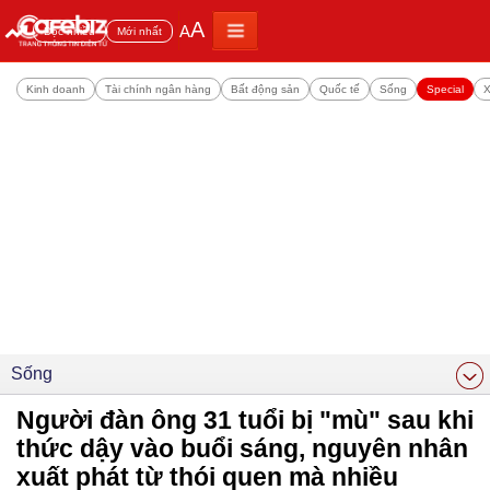
A
A
Đọc nhiều
Mới nhất
Kinh doanh
Tài chính ngân hàng
Bất động sản
Quốc tế
Sống
Special
X
Sống
Người đàn ông 31 tuổi bị "mù" sau khi
thức dậy vào buổi sáng, nguyên nhân
xuất phát từ thói quen mà nhiều