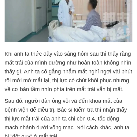
Khi anh ta thức dậy vào sáng hôm sau thì thấy rằng
mắt trái của mình dường như hoàn toàn không nhìn
thấy gì. Anh ta cố gắng nhắm mắt nghỉ ngơi vài phút
rồi mới mở mắt lại, thị lực có chút khôi phục nhưng
về cơ bản tầm nhìn phía trên mắt trái vẫn bị mất.
Sau đó, người đàn ông vội vã đến khoa mắt của
bệnh viện để điều trị. Bác sĩ kiểm tra thì nhận thấy
thị lực mắt trái của anh ta chỉ còn 0,4, tắc động
mạch nhánh dưới võng mạc. Nói cách khác, anh ta
bị "đột quỵ" ở mắt trái.