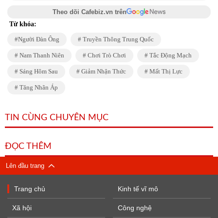
Theo dõi Cafebiz.vn trên
Từ khóa:
Người Đàn Ông
Truyền Thông Trung Quốc
Nam Thanh Niên
Chơi Trò Chơi
Tắc Động Mạch
Sáng Hôm Sau
Giảm Nhận Thức
Mất Thị Lực
Tăng Nhãn Áp
TIN CÙNG CHUYÊN MỤC
ĐỌC THÊM
Lên đầu trang
Trang chủ
Kinh tế vĩ mô
Xã hội
Công nghệ