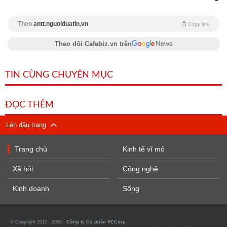
Theo
antt.nguoiduatin.vn
Copy link
Theo dõi Cafebiz.vn trên
TIN CÙNG CHUYÊN MỤC
ĐỌC THÊM
Lên đầu trang
Trang chủ
Kinh tế vĩ mô
Xã hội
Công nghệ
Kinh doanh
Sống
© Copyright 2012 - 2026 -
Công ty Cổ phần VCCorp.