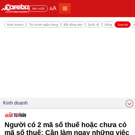
A
A
Đọc nhiều
Mới nhất
Kinh doanh
Tài chính ngân hàng
Bất động sản
Quốc tế
Sống
Special
X
Kinh doanh
Người có 2 mã số thuế hoặc chưa có
mã số thuế: Cần làm ngay những việc