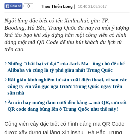
|
|
0
Theo Thiên Long
10:40 21/09/2017
Ngôi làng đặc biệt có tên Xinlinshui, gần TP.
Baoding, Hà Bắc, Trung Quốc đã nảy ra một ý tượng
khá táo bạo khi xây dựng hẳn một công viên có hình
dáng một mã QR Code để thu hút khách du lịch từ
trên cao.
Những "thất bại vĩ đại" của Jack Ma - ông chủ đế chế
Alibaba và cũng là tỷ phú giàu nhất Trung Quốc
Rất giàu kinh nghiệm tự sản xuất điện thoại, vì sao các
công ty Ấn vẫn gục ngã trước Trung Quốc ngay trên
sân nhà
Ăn xin hay mừng đám cưới đều bằng ... mã QR, cơn sốt
QR code đang bùng lên ở Trung Quốc như thế này!
Công viên cây đặc biệt có hình dáng mã QR Code
được xây dựng tại làng Xinlinshui, Hà Bắc, Trung