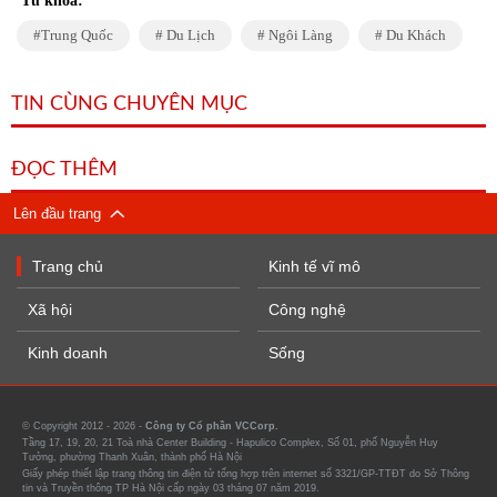
Từ khóa:
Trung Quốc
Du Lịch
Ngôi Làng
Du Khách
TIN CÙNG CHUYÊN MỤC
ĐỌC THÊM
Lên đầu trang
Trang chủ
Kinh tế vĩ mô
Xã hội
Công nghệ
Kinh doanh
Sống
© Copyright 2012 - 2026 -
Công ty Cổ phần VCCorp.
Tầng 17, 19, 20, 21 Toà nhà Center Building - Hapulico Complex, Số 01, phố Nguyễn Huy
Tưởng, phường Thanh Xuân, thành phố Hà Nội
Giấy phép thiết lập trang thông tin điện tử tổng hợp trên internet số 3321/GP-TTĐT do Sở Thông
tin và Truyền thông TP Hà Nội cấp ngày 03 tháng 07 năm 2019.