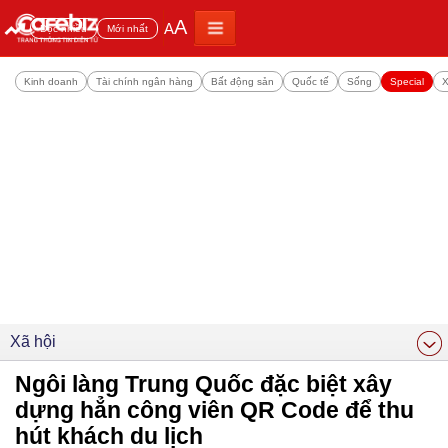
A
A
Đọc nhiều
Mới nhất
Kinh doanh
Tài chính ngân hàng
Bất động sản
Quốc tế
Sống
Special
X
Xã hội
Ngôi làng Trung Quốc đặc biệt xây
dựng hẳn công viên QR Code để thu
hút khách du lịch