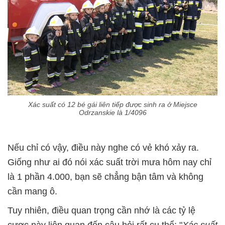
Xác suất có 12 bé gái liên tiếp được sinh ra ở Miejsce
Odrzanskie là 1/4096
Nếu chỉ có vậy, điều này nghe có vẻ khó xảy ra.
Giống như ai đó nói xác suất trời mưa hôm nay chỉ
là 1 phần 4.000, bạn sẽ chẳng bận tâm và không
cần mang ô.
Tuy nhiên, điều quan trọng cần nhớ là các tỷ lệ
cược này liên quan đến câu hỏi rất cụ thể: "
Xác suất