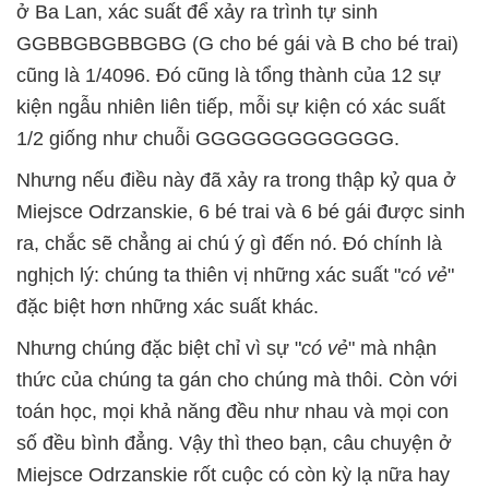
ở Ba Lan, xác suất để xảy ra trình tự sinh
GGBBGBGBBGBG (G cho bé gái và B cho bé trai)
cũng là 1/4096. Đó cũng là tổng thành của 12 sự
kiện ngẫu nhiên liên tiếp, mỗi sự kiện có xác suất
1/2 giống như chuỗi GGGGGGGGGGGGG.
Nhưng nếu điều này đã xảy ra trong thập kỷ qua ở
Miejsce Odrzanskie, 6 bé trai và 6 bé gái được sinh
ra, chắc sẽ chẳng ai chú ý gì đến nó. Đó chính là
nghịch lý: chúng ta thiên vị những xác suất "
có vẻ
"
đặc biệt hơn những xác suất khác.
Nhưng chúng đặc biệt chỉ vì sự "
có vẻ
" mà nhận
thức của chúng ta gán cho chúng mà thôi. Còn với
toán học, mọi khả năng đều như nhau và mọi con
số đều bình đẳng. Vậy thì theo bạn, câu chuyện ở
Miejsce Odrzanskie rốt cuộc có còn kỳ lạ nữa hay