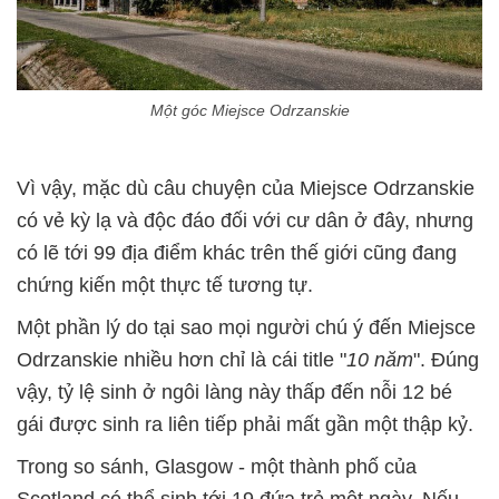
Một góc Miejsce Odrzanskie
Vì vậy, mặc dù câu chuyện của Miejsce Odrzanskie
có vẻ kỳ lạ và độc đáo đối với cư dân ở đây, nhưng
có lẽ tới 99 địa điểm khác trên thế giới cũng đang
chứng kiến một thực tế tương tự.
Một phần lý do tại sao mọi người chú ý đến Miejsce
Odrzanskie nhiều hơn chỉ là cái title "
10 năm
". Đúng
vậy, tỷ lệ sinh ở ngôi làng này thấp đến nỗi 12 bé
gái được sinh ra liên tiếp phải mất gần một thập kỷ.
Trong so sánh, Glasgow - một thành phố của
Scotland có thể sinh tới 19 đứa trẻ một ngày. Nếu