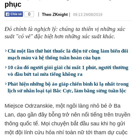
phục
|
|
0
Theo ZKnight
09:13 29/08/2019
Đó chính là nghịch lý: chúng ta thiên vị những xác
suất "có vẻ" đặc biệt hơn những xác suất khác.
Chỉ một lần thử hút thuốc lá điện tử cũng làm biến đổi
mạch máu và hệ thống tuần hoàn của bạn
10 câu đố người giỏi giải chỉ mất 1 phút, người thường
vò đầu bứt tai nửa tiếng không ra
Phát hiện những bộ áo giáp chiến binh kì lạ nhất trong
lịch sử nhân loại tại Bắc Cực, làm bằng sừng tuần lộc
Miejsce Odrzanskie, một ngôi làng nhỏ bé ở Ba
Lan, dạo gần đây bỗng trở nên nổi tiếng trên truyền
thông quốc tế. Mọi chuyện bắt đầu sau khi họ gửi
một đội lính cứu hỏa nhí toàn nữ tới tham dự cuộc