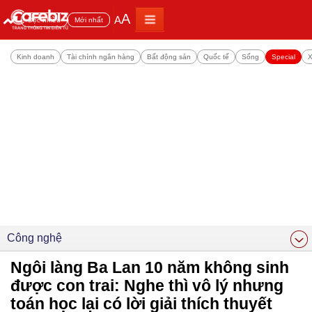
A
A
Đọc nhiều
Mới nhất
Kinh doanh
Tài chính ngân hàng
Bất động sản
Quốc tế
Sống
Special
X
Công nghệ
Ngôi làng Ba Lan 10 năm không sinh
được con trai: Nghe thì vô lý nhưng
toán học lại có lời giải thích thuyết