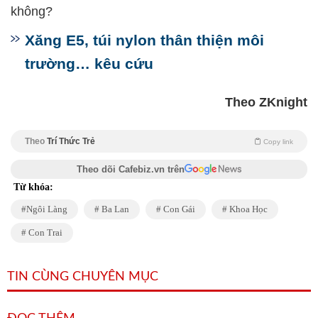
không?
Xăng E5, túi nylon thân thiện môi
trường… kêu cứu
Theo ZKnight
Theo
Trí Thức Trẻ
Copy link
Theo dõi Cafebiz.vn trên
Từ khóa:
Ngôi Làng
Ba Lan
Con Gái
Khoa Học
Con Trai
TIN CÙNG CHUYÊN MỤC