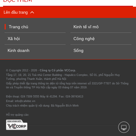
ĐỌC THÊM
Lên đầu trang
Trang chủ
Kinh tế vĩ mô
Xã hội
Công nghệ
Kinh doanh
Sống
© Copyright 2012 - 2026 -
Công ty Cổ phần VCCorp.
Tầng 17, 19, 20, 21 Toà nhà Center Building - Hapulico Complex, Số 01, phố Nguyễn Huy
Tưởng, phường Thanh Xuân, thành phố Hà Nội
Giấy phép thiết lập trang thông tin điện tử tổng hợp trên internet số 3321/GP-TTĐT do Sở Thông
tin và Truyền thông TP Hà Nội cấp ngày 03 tháng 07 năm 2019.
Điện thoại: 024 7309 5555 Máy lẻ 41294. Fax: 024-39743413
Email: info@cafebiz.vn
Chịu trách nhiệm quản lý nội dung: Bà Nguyễn Bích Minh
Hỗ trợ quảng cáo: