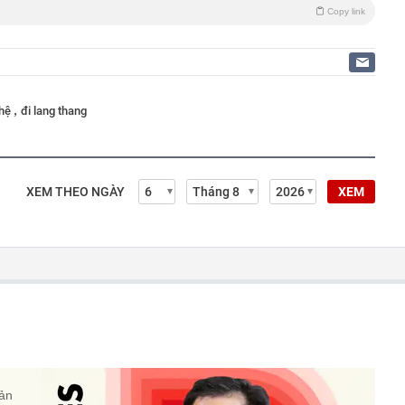
Copy link
,
 hệ
đi lang thang
XEM THEO NGÀY
XEM
sản