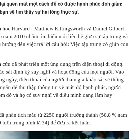
 lại quên mất một cách để có được hạnh phúc đơn giản:
 bạn sẽ tìm thấy sự hài lòng thực sự.
 học Harvard - Matthew Killingsworth và Daniel Gilbert -
o năm 2010 nhằm tìm hiểu mối liên hệ giữa sự tập trung và
hướng đến việc trả lời câu hỏi: Việc tập trung có giúp con
?
 cứu đã phát triển một ứng dụng trên điện thoại di động.
o sát định kỳ suy nghĩ và hoạt động của mọi người. Vào
g ngày, điện thoại của người tham gia khảo sát sẽ thông
 ngắn để thu thập thông tin về mức độ hạnh phúc, người
iểm đó và họ có suy nghĩ về điều mình đang làm hay
đã phân tích mẫu từ 2250 người trưởng thành (58,8 % nam
 tuổi trung bình là 34) để đưa ra kết luận.