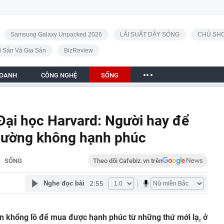
Samsung Galaxy Unpacked 2026
LÃI SUẤT DẬY SÓNG
CHỦ SHO
i Sản Và Gia Sản
BizReview
DOANH
CÔNG NGHỆ
SỐNG
Đại học Harvard: Người hay để
 thường không hạnh phúc
SỐNG
Theo dõi Cafebiz.vn trên
2:55
Nghe đọc bài
ền khổng lồ để mua được hạnh phúc từ những thứ mới lạ, ở