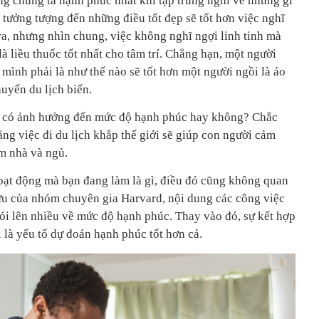
ng chúng ta hạnh phúc nhất khi tập trung nghĩ về những gì
 tưởng tượng đến những điều tốt đẹp sẽ tốt hơn việc nghĩ
ra, nhưng nhìn chung, việc không nghĩ ngợi linh tinh mà
là liều thuốc tốt nhất cho tâm trí. Chẳng hạn, một người
 mình phải là như thế nào sẽ tốt hơn một người ngồi là áo
uyến du lịch biển.
m có ảnh hưởng đến mức độ hạnh phúc hay không? Chắc
ằng việc đi du lịch khắp thế giới sẽ giúp con người cảm
m nhà và ngủ.
hoạt động mà bạn đang làm là gì, điều đó cũng không quan
cứu của nhóm chuyên gia Harvard, nội dung các công việc
i lên nhiều về mức độ hạnh phúc. Thay vào đó, sự kết hợp
 là yếu tố dự đoán hạnh phúc tốt hơn cả.