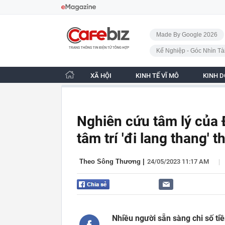
Bỏ qua điều hướng
CafeBiz - Trang chủ
Made By Google 2026
Kế Nghiệp - Góc Nhìn Tà
XÃ HỘI
KINH TẾ VĨ MÔ
KINH 
Nghiên cứu tâm lý của 
tâm trí 'đi lang thang'
|
Theo Sông Thương
|
24/05/2023 11:17 AM
Nhiều người sẵn sàng chi số ti