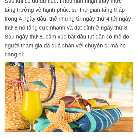
Sau khi có đủ dữ liệu, Friedman nhận thấy mức
tăng trưởng về hạnh phúc, sự thư giãn tăng thấp
trong 4 ngày đầu, thế nhưng từ ngày thứ 4 tới ngày
thứ 8 nó tăng cực nhanh và đạt đỉnh ở ngày thứ 8.
Sau ngày thứ 8, cảm xúc bắt đầu tụt dần có thể do
người tham gia đã quá chán với chuyến đi mà họ
đang đi.