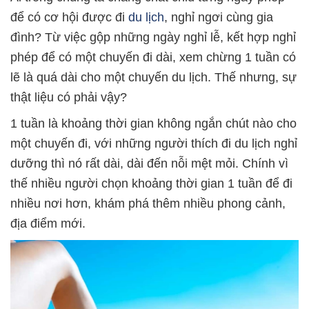
để có cơ hội được đi
du lịch
, nghỉ ngơi cùng gia
đình? Từ việc gộp những ngày nghỉ lễ, kết hợp nghỉ
phép để có một chuyến đi dài, xem chừng 1 tuần có
lẽ là quá dài cho một chuyến du lịch. Thế nhưng, sự
thật liệu có phải vậy?
1 tuần là khoảng thời gian không ngắn chút nào cho
một chuyến đi, với những người thích đi du lịch nghỉ
dưỡng thì nó rất dài, dài đến nỗi mệt mỏi. Chính vì
thế nhiều người chọn khoảng thời gian 1 tuần để đi
nhiều nơi hơn, khám phá thêm nhiều phong cảnh,
địa điểm mới.