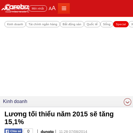
A
A
Đọc nhiều
Mới nhất
Kinh doanh
Tài chính ngân hàng
Bất động sản
Quốc tế
Sống
Special
X
Kinh doanh
Lương tối thiểu năm 2015 sẽ tăng
15,1%
|
|
0
dungtq
11:28 07/08/2014