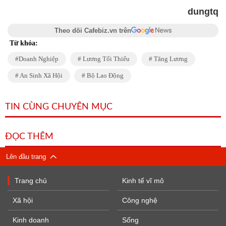
dungtq
Theo dõi Cafebiz.vn trên
Từ khóa:
Doanh Nghiệp
Lương Tối Thiểu
Tăng Lương
An Sinh Xã Hội
Bộ Lao Động
TIN CÙNG CHUYÊN MỤC
ĐỌC THÊM
Lên đầu trang
Trang chủ
Kinh tế vĩ mô
Xã hội
Công nghệ
Kinh doanh
Sống