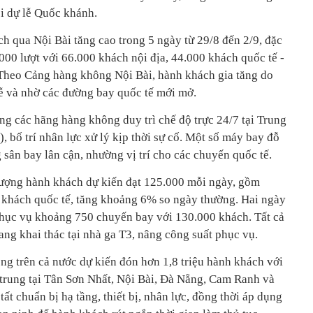
i dự lễ Quốc khánh.
h qua Nội Bài tăng cao trong 5 ngày từ 29/8 đến 2/9, đặc
000 lượt với 66.000 khách nội địa, 44.000 khách quốc tế -
 Theo Cảng hàng không Nội Bài, hành khách gia tăng do
lễ và nhờ các đường bay quốc tế mới mở.
ng các hãng hàng không duy trì chế độ trực 24/7 tại Trung
 bố trí nhân lực xử lý kịp thời sự cố. Một số máy bay đỗ
sân bay lân cận, nhường vị trí cho các chuyến quốc tế.
lượng hành khách dự kiến đạt 125.000 mỗi ngày, gồm
 khách quốc tế, tăng khoảng 6% so ngày thường. Hai ngày
phục vụ khoảng 750 chuyến bay với 130.000 khách. Tất cả
ng khai thác tại nhà ga T3, nâng công suất phục vụ.
ng trên cả nước dự kiến đón hơn 1,8 triệu hành khách với
trung tại Tân Sơn Nhất, Nội Bài, Đà Nẵng, Cam Ranh và
ất chuẩn bị hạ tầng, thiết bị, nhân lực, đồng thời áp dụng