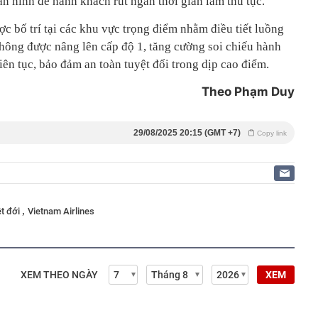
an ninh để hành khách rút ngắn thời gian làm thủ tục.
c bố trí tại các khu vực trọng điểm nhằm điều tiết luồng
hông được nâng lên cấp độ 1, tăng cường soi chiếu hành
liên tục, bảo đảm an toàn tuyệt đối trong dịp cao điểm.
Theo Phạm Duy
29/08/2025 20:15 (GMT +7)
Copy link
,
ệt đới
Vietnam Airlines
XEM THEO NGÀY
XEM