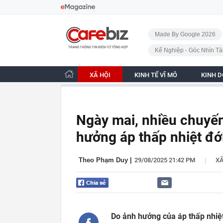
Bỏ qua điều hướng
CafeBiz - Trang chủ
Made By Google 2026
Kế Nghiệp - Góc Nhìn Tà
XÃ HỘI
KINH TẾ VĨ MÔ
KINH 
Ngày mai, nhiều chuyến
hưởng áp thấp nhiệt đớ
|
Theo Phạm Duy
|
29/08/2025 21:42 PM
XÃ
Do ảnh hưởng của áp thấp nhiệt 