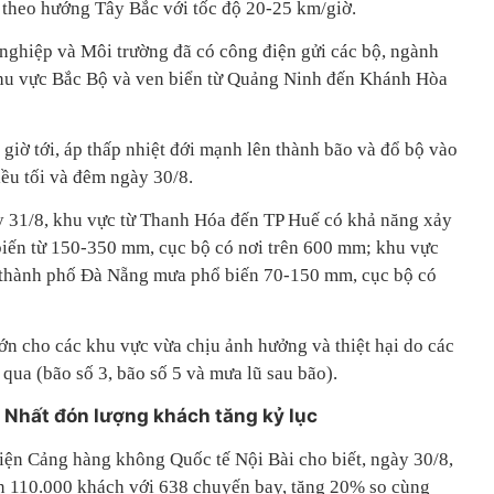
n theo hướng Tây Bắc với tốc độ 20-25 km/giờ.
nghiệp và Môi trường đã có công điện gửi các bộ, ngành
hu vực Bắc Bộ và ven biển từ Quảng Ninh đến Khánh Hòa
giờ tới, áp thấp nhiệt đới mạnh lên thành bão và đổ bộ vào
ều tối và đêm ngày 30/8.
y 31/8, khu vực từ Thanh Hóa đến TP Huế có khả năng xảy
biến từ 150-350 mm, cục bộ có nơi trên 600 mm; khu vực
 thành phố Đà Nẵng mưa phổ biến 70-150 mm, cục bộ có
ớn cho các khu vực vừa chịu ảnh hưởng và thiệt hại do các
a qua (bão số 3, bão số 5 và mưa lũ sau bão).
n Nhất đón lượng khách tăng kỷ lục
diện Cảng hàng không Quốc tế Nội Bài cho biết, ngày 30/8,
n 110.000 khách với 638 chuyến bay, tăng 20% so cùng