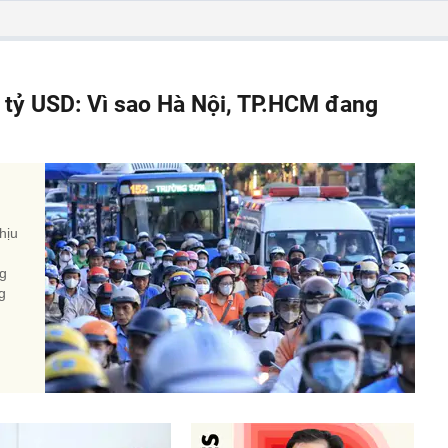
á tỷ USD: Vì sao Hà Nội, TP.HCM đang
hịu
ng
g