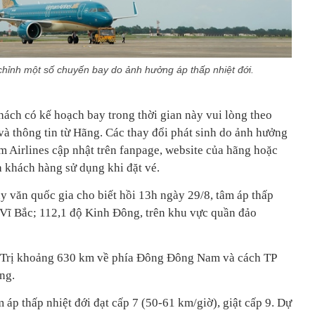
 chỉnh một số chuyến bay do ảnh hưởng áp thấp nhiệt đới.
ch có kế hoạch bay trong thời gian này vui lòng theo
t và thông tin từ Hãng. Các thay đổi phát sinh do ảnh hưởng
am Airlines cập nhật trên fanpage, website của hãng hoặc
mà khách hàng sử dụng khi đặt vé.
y văn quốc gia cho biết hồi 13h ngày 29/8, tâm áp thấp
 Vĩ Bắc; 112,1 độ Kinh Đông, trên khu vực quần đảo
g Trị khoảng 630 km về phía Đông Đông Nam và cách TP
ng.
áp thấp nhiệt đới đạt cấp 7 (50-61 km/giờ), giật cấp 9. Dự