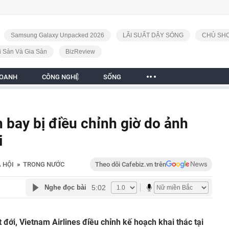
Samsung Galaxy Unpacked 2026
LÃI SUẤT DẬY SÓNG
CHỦ SHO
i Sản Và Gia Sản
BizReview
DOANH
CÔNG NGHỆ
SỐNG
 bay bị điều chỉnh giờ do ảnh
i
 HỘI
»
TRONG NƯỚC
Theo dõi Cafebiz.vn trên
5:02
Nghe đọc bài
đới, Vietnam Airlines điều chỉnh kế hoạch khai thác tại