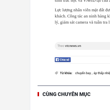
sinh trắc học và VNeID tại cửa 
Lực lượng nhân viên mặt đất đượ
khách. Công tác an ninh hàng k
lý, giám sát camera và tuần tra 
Theo
vtcnews.vn
,
Từ khóa:
chuyến bay
áp thấp nhi
CÙNG CHUYÊN MỤC