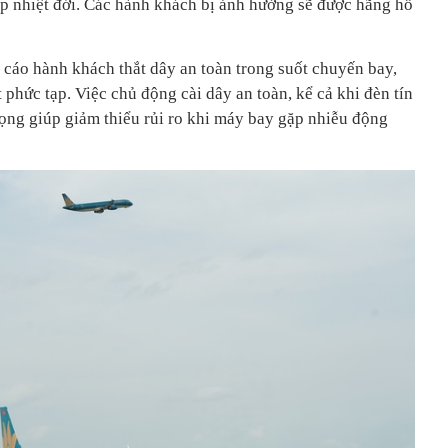
ấp nhiệt đới. Các hành khách bị ảnh hưởng sẽ được hãng hỗ
cáo hành khách thắt dây an toàn trong suốt chuyến bay,
ết phức tạp. Việc chủ động cài dây an toàn, kể cả khi đèn tín
trọng giúp giảm thiểu rủi ro khi máy bay gặp nhiễu động