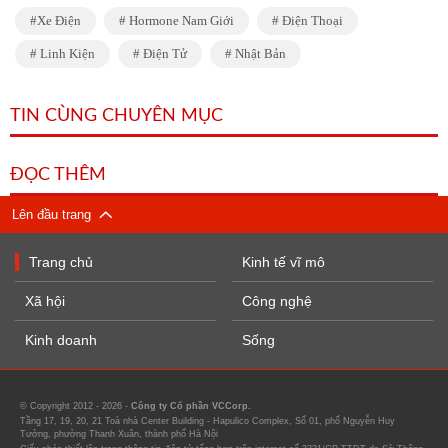
Xe Điện
Hormone Nam Giới
Điện Thoại
Linh Kiện
Điện Tử
Nhật Bản
TIN CÙNG CHUYÊN MỤC
ĐỌC THÊM
Lên đầu trang
Trang chủ
Kinh tế vĩ mô
Xã hội
Công nghệ
Kinh doanh
Sống
© Copyright 2012 - 2026 -
Công ty Cổ phần VCCorp.
Tầng 17, 19, 20, 21 Toà nhà Center Building - Hapulico Complex, Số 01, phố Nguyễn Huy
Tưởng, phường Thanh Xuân, thành phố Hà Nội