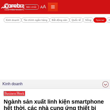
A
A
Đọc nhiều
Mới nhất
Kinh doanh
Tài chính ngân hàng
Bất động sản
Quốc tế
Sống
Special
X
Kinh doanh
Ngành sản xuất linh kiện smartphone
hết thời, các nhà cung ứng thiết bị