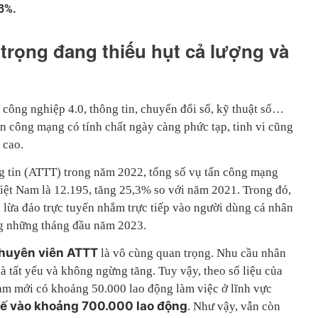
93%.
rọng đang thiếu hụt cả lượng và
công nghiệp 4.0, thông tin, chuyển đổi số, kỹ thuật số…
n công mạng có tính chất ngày càng phức tạp, tinh vi cũng
 cao.
g tin (ATTT) trong năm 2022, tổng số vụ tấn công mạng
Việt Nam là 12.195, tăng 25,3% so với năm 2021. Trong đó,
à lừa đảo trực tuyến nhắm trực tiếp vào người dùng cá nhân
ng những tháng đầu năm 2023.
huyên viên ATTT
là vô cùng quan trọng. Nhu cầu nhân
là tất yếu và không ngừng tăng. Tuy vậy, theo số liệu của
am mới có khoảng 50.000 lao động làm việc ở lĩnh vực
tế vào khoảng 700.000 lao động
. Như vậy, vẫn còn