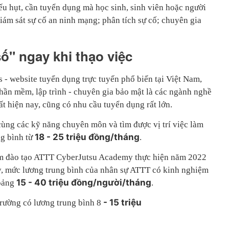
hiếu hụt, cần tuyển dụng mà học sinh, sinh viên hoặc người
iám sát sự cố an ninh mạng; phân tích sự cố; chuyên gia
ố" ngay khi thạo việc
 - website tuyển dụng trực tuyến phổ biến tại Việt Nam,
ần mềm, lập trình - chuyên gia bảo mật là các ngành nghề
t hiện nay, cũng có nhu cầu tuyển dụng rất lớn.
cùng các kỹ năng chuyên môn và tìm được vị trí việc làm
18 - 25 triệu đồng/tháng
ng bình từ
.
âm đào tạo ATTT CyberJutsu Academy thực hiện năm 2022
ấy, mức lương trung bình của nhân sự ATTT có kinh nghiệm
15 - 40 triệu đồng/người/tháng
hoảng
.
- 15 triệu
trường có lương trung bình 8