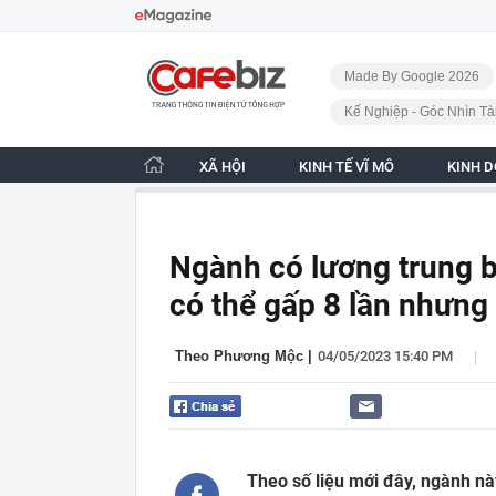
Bỏ qua điều hướng
CafeBiz - Trang chủ
Made By Google 2026
Kế Nghiệp - Góc Nhìn Tà
XÃ HỘI
KINH TẾ VĨ MÔ
KINH 
Ngành có lương trung b
có thể gấp 8 lần nhưng
|
Theo Phương Mộc
|
04/05/2023 15:40 PM
Theo số liệu mới đây, ngành n