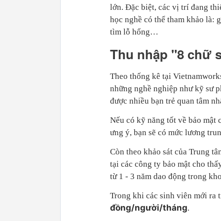
lớn. Đặc biệt, các vị trí đang t
học nghề có thể tham khảo là: g
tìm lỗ hổng…
Thu nhập "8 chữ s
Theo thống kê tại Vietnamworks
những nghề nghiệp như kỹ sư ph
được nhiều bạn trẻ quan tâm nhấ
Nếu có kỹ năng tốt về bảo mật 
ưng ý, bạn sẽ có mức lương tru
Còn theo khảo sát của Trung t
tại các công ty bảo mật cho th
từ 1 - 3 năm dao động trong k
Trong khi các sinh viên mới ra 
đồng/người/tháng
.