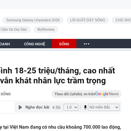
Samsung Galaxy Unpacked 2026
LÃI SUẤT DẬY SÓNG
CHỦ SHO
i Sản Và Gia Sản
BizReview
DOANH
CÔNG NGHỆ
SỐNG
ình 18-25 triệu/tháng, cao nhất
 vẫn khát nhân lực trầm trọng
SỐNG
Theo dõi Cafebiz.vn trên
4:56
Nghe đọc bài
ày tại Việt Nam đang có nhu cầu khoảng 700.000 lao động,