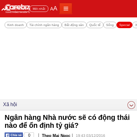
A
A
Đọc nhiều
Mới nhất
Kinh doanh
Tài chính ngân hàng
Bất động sản
Quốc tế
Sống
Special
X
Xã hội
Ngân hàng Nhà nước sẽ có động thái
nào để ổn định tỷ giá?
|
|
0
Theo Mai Ngọc
19:43 03/12/2016