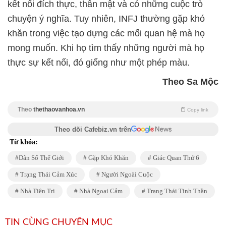
kết nối đích thực, thân mật và có những cuộc trò
chuyện ý nghĩa. Tuy nhiên, INFJ thường gặp khó
khăn trong việc tạo dựng các mối quan hệ mà họ
mong muốn. Khi họ tìm thấy những người mà họ
thực sự kết nối, đó giống như một phép màu.
Theo Sa Mộc
Theo
thethaovanhoa.vn
Copy link
Theo dõi Cafebiz.vn trên
Từ khóa:
Dân Số Thế Giới
Gặp Khó Khăn
Giác Quan Thứ 6
Trạng Thái Cảm Xúc
Người Ngoài Cuộc
Nhà Tiên Tri
Nhà Ngoại Cảm
Trạng Thái Tinh Thần
TIN CÙNG CHUYÊN MỤC