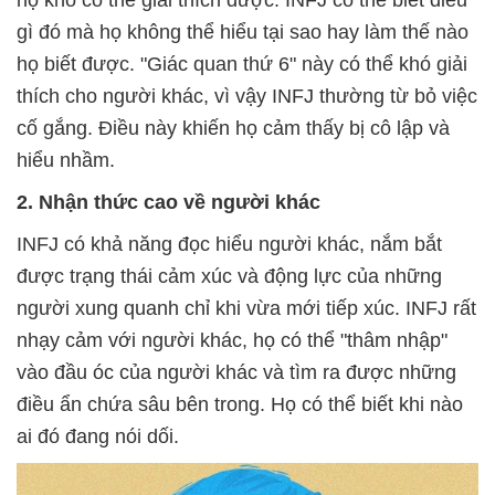
họ khó có thể giải thích được. INFJ có thể biết điều
gì đó mà họ không thể hiểu tại sao hay làm thế nào
họ biết được. "Giác quan thứ 6" này có thể khó giải
thích cho người khác, vì vậy INFJ thường từ bỏ việc
cố gắng. Điều này khiến họ cảm thấy bị cô lập và
hiểu nhầm.
2. Nhận thức cao về người khác
INFJ có khả năng đọc hiểu người khác, nắm bắt
được trạng thái cảm xúc và động lực của những
người xung quanh chỉ khi vừa mới tiếp xúc. INFJ rất
nhạy cảm với người khác, họ có thể "thâm nhập"
vào đầu óc của người khác và tìm ra được những
điều ẩn chứa sâu bên trong. Họ có thể biết khi nào
ai đó đang nói dối.