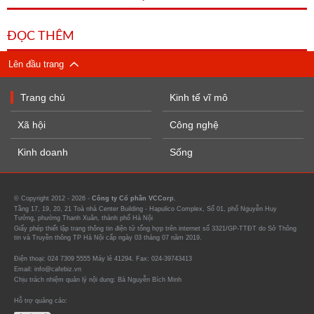
ĐỌC THÊM
Lên đầu trang
Trang chủ
Kinh tế vĩ mô
Xã hội
Công nghệ
Kinh doanh
Sống
© Copyright 2012 - 2026 -
Công ty Cổ phần VCCorp.
Tầng 17, 19, 20, 21 Toà nhà Center Building - Hapulico Complex, Số 01, phố Nguyễn Huy
Tưởng, phường Thanh Xuân, thành phố Hà Nội
Giấy phép thiết lập trang thông tin điện tử tổng hợp trên internet số 3321/GP-TTĐT do Sở Thông
tin và Truyền thông TP Hà Nội cấp ngày 03 tháng 07 năm 2019.
Điện thoại: 024 7309 5555 Máy lẻ 41294. Fax: 024-39743413
Email: info@cafebiz.vn
Chịu trách nhiệm quản lý nội dung: Bà Nguyễn Bích Minh
Hỗ trợ quảng cáo: