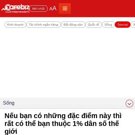
A
A
Đọc nhiều
Mới nhất
Kinh doanh
Tài chính ngân hàng
Bất động sản
Quốc tế
Sống
Special
X
Sống
Nếu bạn có những đặc điểm này thì
rất có thể bạn thuộc 1% dân số thế
giới