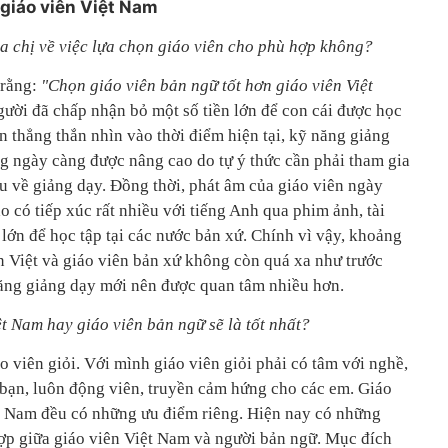
giáo viên Việt Nam
a ch
ị
v
ề
vi
ệ
c l
ự
a ch
ọ
n giáo viên cho phù h
ợ
p không?
 rằng:
"Ch
ọ
n giáo viên b
ả
n ng
ữ
t
ố
t hơn giáo viên Vi
ệ
t
gười đã chấp nhận bỏ một số tiền lớn để con cái được học
n thẳng thắn nhìn vào thời điểm hiện tại, kỹ năng giảng
g ngày càng được nâng cao do tự ý thức cần phải tham gia
u về giảng dạy. Đồng thời, phát âm của giáo viên ngày
 có tiếp xúc rất nhiều với tiếng Anh qua phim ảnh, tài
n lớn để học tập tại các nước bản xứ. Chính vì vậy, khoảng
n Việt và giáo viên bản xứ không còn quá xa như trước
ăng giảng dạy mới nên được quan tâm nhiều hơn.
ệt Nam hay giáo viên bản ngữ sẽ là tốt nhất?
o viên giỏi. Với mình giáo viên giỏi phải có tâm với nghề,
bạn, luôn động viên, truyền cảm hứng cho các em. Giáo
t Nam đều có những ưu điểm riêng. Hiện nay có những
ợp giữa giáo viên Việt Nam và người bản ngữ. Mục đích