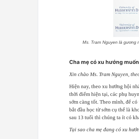
Ms. Tram Nguyen là gương m
Cha mẹ có xu hướng muốn 
Xin chào Ms. Tram
Nguyen,
the
Hiện nay, theo xu hướng hội nh
thời điểm hiện tại, các phụ hu
sớm càng tốt. Theo mình, để có
bắt đầu học từ sớm cụ thể là kh
sau 13 tuổi thì chúng ta ít có k
T
ạ
i sao cha m
ẹ
đang có xu hư
ớ