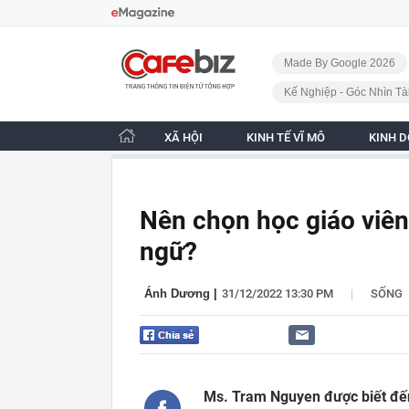
Bỏ qua điều hướng
CafeBiz - Trang chủ
Made By Google 2026
Kế Nghiệp - Góc Nhìn Tà
XÃ HỘI
KINH TẾ VĨ MÔ
KINH 
Nên chọn học giáo viên
ngữ?
|
Ánh Dương
|
31/12/2022 13:30 PM
SỐNG
Ms. Tram Nguyen được biết đến