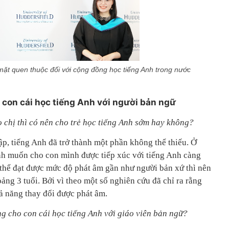
ặt quen thuộc đối với cộng đồng học tiếng Anh trong nước
con cái học tiếng Anh với người bản ngữ
o ch
ị
thì có nên cho tr
ẻ
h
ọ
c ti
ế
ng Anh s
ớ
m hay không?
ập, tiếng Anh đã trở thành một phần không thể thiếu. Ở
ynh muốn cho con mình được tiếp xúc với tiếng Anh càng
 thể đạt được mức độ phát âm gần như người bản xứ thì nên
oảng 3 tuổi. Bởi vì theo một số nghiên cứu đã chỉ ra rằng
hả năng thay đổi được phát âm.
ng cho con cái h
ọ
c ti
ế
ng Anh v
ớ
i giáo viên b
ả
n ng
ữ
?