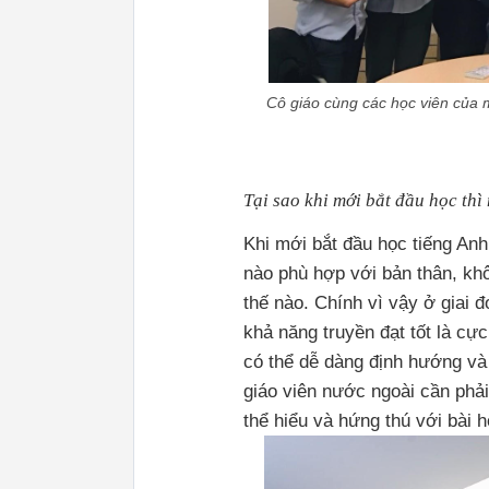
Cô giáo cùng các học viên của m
T
ạ
i sao khi m
ớ
i b
ắ
t đ
ầ
u h
ọ
c thì
Khi mới bắt đầu học tiếng An
nào phù hợp với bản thân, khô
thế nào. Chính vì vậy ở giai 
khả năng truyền đạt tốt là cực
có thể dễ dàng định hướng và 
giáo viên nước ngoài cần phả
thể hiểu và hứng thú với bài h