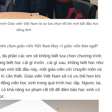
ình Giáo viên Việt Nam là sự lựa chọn tốt khi mới bắt đầu học
tiếng Anh
 nên ch
ọ
n giáo viên Vi
ệ
t Nam thay vì giáo viên b
ả
n ng
ữ
?
h, đa phần các em sẽ không biết lựa chọn chương trình
ng biết học cái gì trước, cái gì sau, không biết học như
đoạn mới bắt đầu này, một giáo viên với chuyên môn và
 kì cần thiết. Giáo viên Việt Nam sẽ có ưu thế hơn khi
động viên học sinh trong quá trình học tập. Ngược lại,
i có khả năng sư phạm rất tốt để đảm bảo học sinh có
ọc.