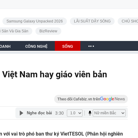
Samsung Galaxy Unpacked 2026
LÃI SUẤT DẬY SÓNG
CHỦ SHO
i Sản Và Gia Sản
BizReview
DOANH
CÔNG NGHỆ
SỐNG
 Việt Nam hay giáo viên bản
Theo dõi Cafebiz.vn trên
3:30
Nghe đọc bài
 với vai trò phó ban thư ký VietTESOL (Phân hội nghiên