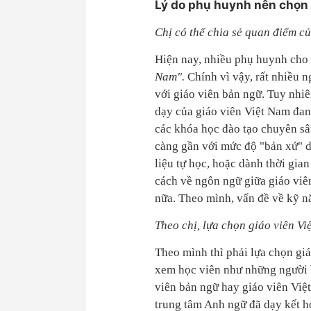
Lý do phụ huynh nên chọn 
Ch
ị
có th
ể
chia s
ẻ
quan đi
ể
m c
ủ
Hiện nay, nhiều phụ huynh cho
Nam".
Chính vì vậy, rất nhiều n
với giáo viên bản ngữ. Tuy nhiê
dạy của giáo viên Việt Nam đan
các khóa học đào tạo chuyên sâ
càng gần với mức độ "bản xứ" do
liệu tự học, hoặc dành thời gia
cách về ngôn ngữ giữa giáo viê
nữa. Theo mình, vấn đề về kỹ n
Theo chị, lựa chọn giáo viên Vi
Theo mình thì phải lựa chọn giá
xem học viên như những người 
viên bản ngữ hay giáo viên Việ
trung tâm Anh ngữ đã dạy kết h