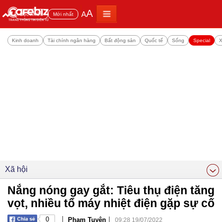
A
A
Đọc nhiều
Mới nhất
Kinh doanh
Tài chính ngân hàng
Bất động sản
Quốc tế
Sống
Special
X
Xã hội
Nắng nóng gay gắt: Tiêu thụ điện tăng
vọt, nhiều tổ máy nhiệt điện gặp sự cố
|
|
0
Phạm Tuyên
09:28 19/07/2022