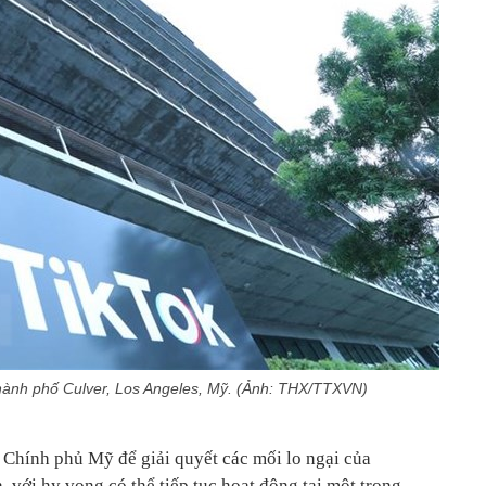
thành phố Culver, Los Angeles, Mỹ. (Ảnh: THX/TTXVN)
Chính phủ Mỹ để giải quyết các mối lo ngại của
 với hy vọng có thể tiếp tục hoạt động tại một trong