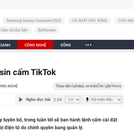
Samsung Galaxy Unpacked 2026
LÃI SUẤT DẬY SÓNG
CHỦ SHO
i Sản Và Gia Sản
BizReview
DOANH
CÔNG NGHỆ
SỐNG
sin cấm TikTok
ÔNG NGHỆ
Theo dõi Cafebiz.vn trên
2:04
Nghe đọc bài
tuyên bố, trong tuần tới sẽ ban hành lệnh cấm cài đặt
bị điện tử do chính quyền bang quản lý.