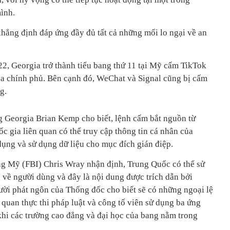
ình.
hẳng định đáp ứng đầy đủ tất cả những mối lo ngại về an
22, Georgia trở thành tiểu bang thứ 11 tại Mỹ cấm TikTok
của chính phủ. Bên cạnh đó, WeChat và Signal cũng bị cấm
g.
 Georgia Brian Kemp cho biết, lệnh cấm bắt nguồn từ
c gia liên quan có thể truy cập thông tin cá nhân của
ụng và sử dụng dữ liệu cho mục đích gián điệp.
ng Mỹ (FBI) Chris Wray nhận định, Trung Quốc có thể sử
 về người dùng và đây là nội dung được trích dẫn bởi
ười phát ngôn của Thống đốc cho biết sẽ có những ngoại lệ
 quan thực thi pháp luật và công tố viên sử dụng ba ứng
khi các trường cao đẳng và đại học của bang nằm trong