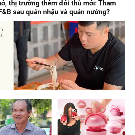
hở, thị trường thêm đối thủ mới: Tham
" F&B sau quán nhậu và quán nướng?
Tự
iá