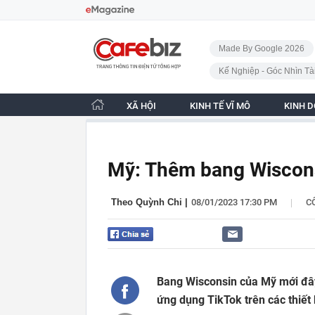
Bỏ qua điều hướng
CafeBiz - Trang chủ
Made By Google 2026
Kế Nghiệp - Góc Nhìn Tà
XÃ HỘI
KINH TẾ VĨ MÔ
KINH 
Mỹ: Thêm bang Wiscon
|
Theo Quỳnh Chi
|
08/01/2023 17:30 PM
C
Bang Wisconsin của Mỹ mới đây 
ứng dụng TikTok trên các thiết 