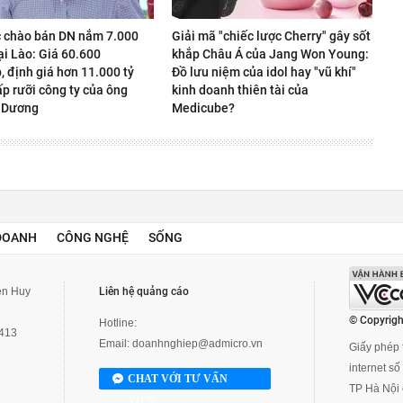
 chào bán DN nắm 7.000
Giải mã "chiếc lược Cherry" gây sốt
ại Lào: Giá 60.600
khắp Châu Á của Jang Won Young:
 định giá hơn 11.000 tỷ
Đồ lưu niệm của idol hay "vũ khí"
p rưỡi công ty của ông
kinh doanh thiên tài của
 Dương
Medicube?
DOANH
CÔNG NGHỆ
SỐNG
yễn Huy
Liên hệ quảng cáo
© Copyrigh
Hotline:
3413
Email:
doanhnghiep@admicro.vn
Giấy phép t
internet s
CHAT VỚI TƯ VẤN
TP Hà Nội 
VIÊN