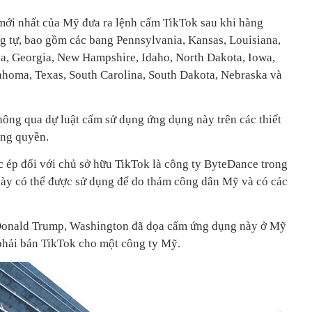
mới nhất của Mỹ đưa ra lệnh cấm TikTok sau khi hàng
g tự, bao gồm các bang Pennsylvania, Kansas, Louisiana,
ia, Georgia, New Hampshire, Idaho, North Dakota, Iowa,
homa, Texas, South Carolina, South Dakota, Nebraska và
hông qua dự luật cấm sử dụng ứng dụng này trên các thiết
ông quyền.
c ép đối với chủ sở hữu TikTok là công ty ByteDance trong
này có thể được sử dụng để do thám công dân Mỹ và có các
Donald Trump, Washington đã dọa cấm ứng dụng này ở Mỹ
phải bán TikTok cho một công ty Mỹ.