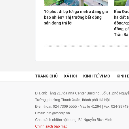
10 phút đi bộ tới ga metro đáng giá
Bầu Đức
bao nhiêu? Thị trường bất động
ha đất t
sản đang trả lời
đồng/cp,
đồng, gấ
Trần Bá
TRANG CHỦ
XÃ HỘI
KINH TẾ VĨ MÔ
KINH 
Địa chỉ: Tầng 21, tòa nhà Center Building. Số 01, phố Ngu
Tưởng, phường Thanh Xuân, thành phố Hà Nội
Điện thoại: 024 7309 5555 - Máy lẻ 41294 | Fax: 024-3974
Email: info@vccorp.vn
Chịu trách nhiệm nội dung: Bà Nguyễn Bích Minh
Chính sách bảo mật