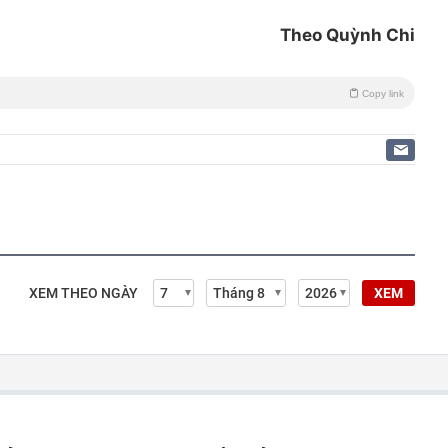
Theo Quỳnh Chi
Copy link
XEM THEO NGÀY
XEM