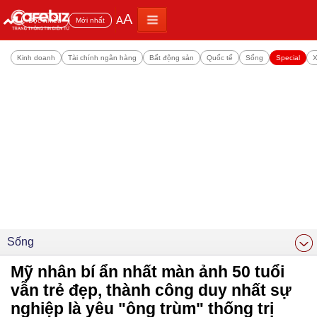
A
A
Đọc nhiều
Mới nhất
Kinh doanh
Tài chính ngân hàng
Bất động sản
Quốc tế
Sống
Special
X
Sống
Mỹ nhân bí ẩn nhất màn ảnh 50 tuổi
vẫn trẻ đẹp, thành công duy nhất sự
nghiệp là yêu "ông trùm" thống trị