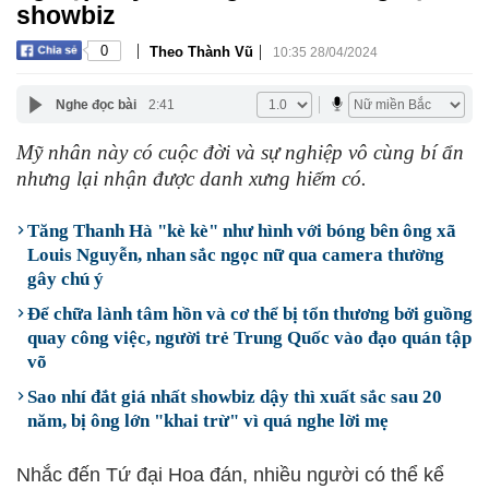
showbiz
|
|
0
Theo Thành Vũ
10:35 28/04/2024
Nghe đọc bài
2:41
Mỹ nhân này có cuộc đời và sự nghiệp vô cùng bí ẩn
nhưng lại nhận được danh xưng hiếm có.
Tăng Thanh Hà "kè kè" như hình với bóng bên ông xã
Louis Nguyễn, nhan sắc ngọc nữ qua camera thường
gây chú ý
Để chữa lành tâm hồn và cơ thể bị tổn thương bởi guồng
quay công việc, người trẻ Trung Quốc vào đạo quán tập
võ
Sao nhí đắt giá nhất showbiz dậy thì xuất sắc sau 20
năm, bị ông lớn "khai trừ" vì quá nghe lời mẹ
Nhắc đến Tứ đại Hoa đán, nhiều người có thể kể