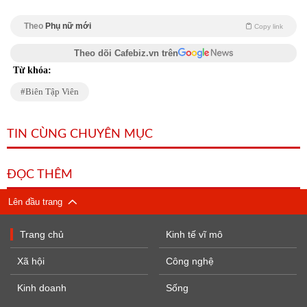
Theo
Phụ nữ mới
Copy link
Theo dõi Cafebiz.vn trên
Từ khóa:
Biên Tập Viên
TIN CÙNG CHUYÊN MỤC
ĐỌC THÊM
Lên đầu trang
Trang chủ
Kinh tế vĩ mô
Xã hội
Công nghệ
Kinh doanh
Sống