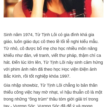
Sinh năm 1974, Từ Tịnh Lôi có gia đình khá gia
giáo, luôn giáo dục cô theo lề lối lễ nghi kiểu mẫu.
Từ nhỏ, cô được bố mẹ cho học nhiều môn năng
khiếu như đàn, vẽ tranh, viết thư pháp, thậm chí ca
hát. Đến lúc lớn lên, Từ Tịnh Lôi nảy sinh cảm hứng
với phim ảnh nên đã theo học Học viện Điện ảnh
Bắc Kinh, rồi tốt nghiệp khóa 1997.
Gia nhập showbiz, Từ Tịnh Lôi chẳng lo bản thân
thiếu công việc hay mờ nhạt, vì hậu thuẫn cô là một
trong những "ông trùm" thâu tóm giới giải trí trong
tay - Vương Sóc. Vương Sóc đã để ý và mong