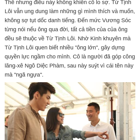
Thế nhưng điều này không khiến cô lo sợ. Từ Tịnh
Lôi vẫn ung dung làm những gì mình thích và muốn,
không sợ tụt dốc danh tiếng. Đến mức Vương Sóc
từng nói nếu ông qua đời, tất cả tiền của của ông
đều sẽ thuộc về Từ Tịnh Lôi. Nhờ Kinh khuyên mà
Từ Tịnh Lôi quen biết nhiều "ông lớn", gây dựng
quyền lực ngầm cho mình. Cô là người đã góp công
lăng-xê Ngô Diệc Phàm, sau này suýt vì cái tên này
mà "ngã ngựa".