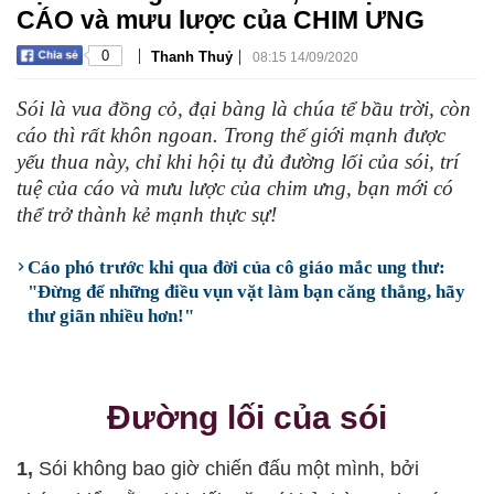
CÁO và mưu lược của CHIM ƯNG
|
|
0
Thanh Thuỷ
08:15 14/09/2020
Sói là vua đồng cỏ, đại bàng là chúa tể bầu trời, còn
cáo thì rất khôn ngoan. Trong thế giới mạnh được
yếu thua này, chỉ khi hội tụ đủ đường lối của sói, trí
tuệ của cáo và mưu lược của chim ưng, bạn mới có
thể trở thành kẻ mạnh thực sự!
Cáo phó trước khi qua đời của cô giáo mắc ung thư:
"Đừng để những điều vụn vặt làm bạn căng thẳng, hãy
thư giãn nhiều hơn!"
Đường lối của sói
1,
Sói không bao giờ chiến đấu một mình, bởi