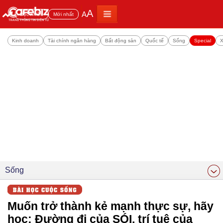
A
A
Đọc nhiều
Mới nhất
Kinh doanh
Tài chính ngân hàng
Bất động sản
Quốc tế
Sống
Special
X
Sống
Muốn trở thành kẻ mạnh thực sự, hãy
học: Đường đi của SÓI, trí tuệ của