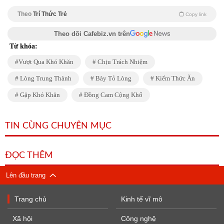
Theo
Trí Thức Trẻ
Copy link
Theo dõi Cafebiz.vn trên
Từ khóa:
Vượt Qua Khó Khăn
Chịu Trách Nhiệm
Lòng Trung Thành
Bày Tỏ Lòng
Kiếm Thức Ăn
Gặp Khó Khăn
Đồng Cam Cộng Khổ
TIN CÙNG CHUYÊN MỤC
ĐỌC THÊM
Lên đầu trang
Trang chủ
Kinh tế vĩ mô
Xã hội
Công nghệ