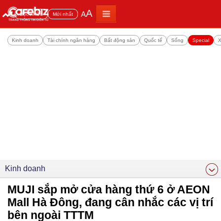
A
A
Đọc nhiều
Mới nhất
Kinh doanh
Tài chính ngân hàng
Bất động sản
Quốc tế
Sống
Special
X
Kinh doanh
MUJI sắp mở cửa hàng thứ 6 ở AEON
Mall Hà Đông, đang cân nhắc các vị trí
bên ngoài TTTM