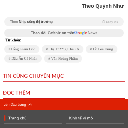
Theo Quỳnh Như
Theo
Nhịp sống thị trường
Copy link
Theo dõi Cafebiz.vn trên
Từ khóa:
Tổng Giám Đốc
Thị Trường Châu Á
Đồ Gia Dụng
Dấu Ấn Cá Nhân
Văn Phòng Phẩm
TIN CÙNG CHUYÊN MỤC
ĐỌC THÊM
Lên đầu trang
Trang chủ
Kinh tế vĩ mô