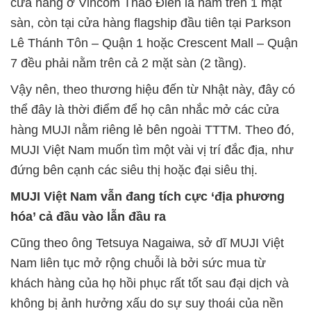
cửa hàng ở Vincom Thảo Điền là nằm trên 1 mặt
sàn, còn tại cửa hàng flagship đầu tiên tại Parkson
Lê Thánh Tôn – Quận 1 hoặc Crescent Mall – Quận
7 đều phải nằm trên cả 2 mặt sàn (2 tầng).
Vậy nên, theo thương hiệu đến từ Nhật này, đây có
thể đây là thời điểm để họ cân nhắc mở các cửa
hàng MUJI nằm riêng lẻ bên ngoài TTTM. Theo đó,
MUJI Việt Nam muốn tìm một vài vị trí đắc địa, như
đứng bên cạnh các siêu thị hoặc đại siêu thị.
MUJI Việt Nam vẫn đang tích cực ‘địa phương
hóa’ cả đầu vào lẫn đầu ra
Cũng theo ông Tetsuya Nagaiwa, sở dĩ MUJI Việt
Nam liên tục mở rộng chuỗi là bởi sức mua từ
khách hàng của họ hồi phục rất tốt sau đại dịch và
không bị ảnh hưởng xấu do sự suy thoái của nền