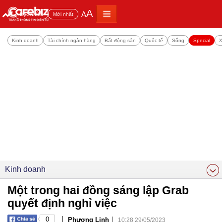
A
A
Đọc nhiều
Mới nhất
Kinh doanh
Tài chính ngân hàng
Bất động sản
Quốc tế
Sống
Special
X
Kinh doanh
Một trong hai đồng sáng lập Grab
quyết định nghỉ việc
|
|
0
Phương Linh
10:28 29/05/2023