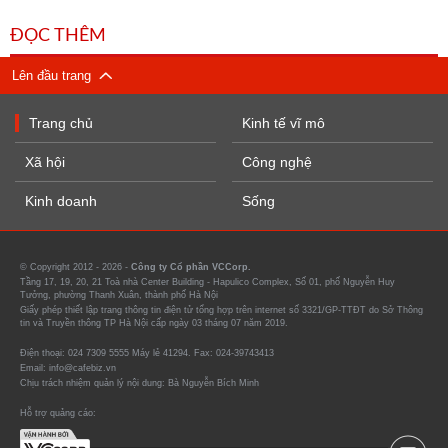
ĐỌC THÊM
Lên đầu trang
Trang chủ
Kinh tế vĩ mô
Xã hội
Công nghệ
Kinh doanh
Sống
© Copyright 2012 - 2026 -
Công ty Cổ phần VCCorp.
Tầng 17, 19, 20, 21 Toà nhà Center Building - Hapulico Complex, Số 01, phố Nguyễn Huy
Tưởng, phường Thanh Xuân, thành phố Hà Nội
Giấy phép thiết lập trang thông tin điện tử tổng hợp trên internet số 3321/GP-TTĐT do Sở Thông
tin và Truyền thông TP Hà Nội cấp ngày 03 tháng 07 năm 2019.
Điện thoại: 024 7309 5555 Máy lẻ 41294. Fax: 024-39743413
Email: info@cafebiz.vn
Chịu trách nhiệm quản lý nội dung: Bà Nguyễn Bích Minh
Hỗ trợ quảng cáo: