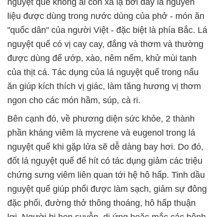
nguyệt quế không ai còn xa lạ bởi đây là nguyên
liệu được dùng trong nước dùng của phở - món ăn
"quốc dân" của người Việt - đặc biệt là phía Bắc. Lá
nguyệt quế có vị cay cay, đắng và thơm và thường
được dùng để ướp, xào, nêm nếm, khử mùi tanh
của thịt cá. Tác dụng của lá nguyệt quế trong nấu
ăn giúp kích thích vị giác, làm tăng hương vị thơm
ngon cho các món hầm, súp, cà ri.
Bên cạnh đó, về phương diện sức khỏe, 2 thành
phần kháng viêm là mycrene và eugenol trong lá
nguyệt quế khi gặp lửa sẽ dễ dàng bay hơi. Do đó,
đốt lá nguyệt quế để hít có tác dụng giảm các triệu
chứng sưng viêm liên quan tới hệ hô hấp. Tinh dầu
nguyệt quế giúp phổi được làm sạch, giảm sự đông
đặc phổi, đường thở thông thoáng, hô hấp thuận