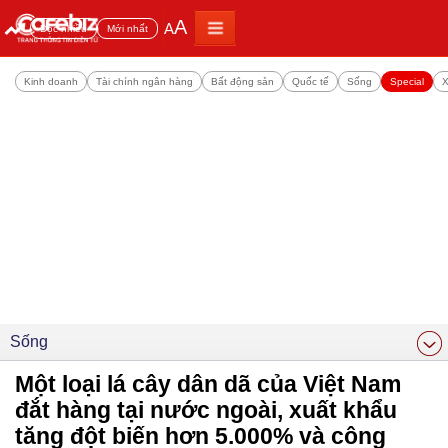
A
A
Đọc nhiều
Mới nhất
Kinh doanh
Tài chính ngân hàng
Bất động sản
Quốc tế
Sống
Special
X
Sống
Một loại lá cây dân dã của Việt Nam
đắt hàng tại nước ngoài, xuất khẩu
tăng đột biến hơn 5.000% và công