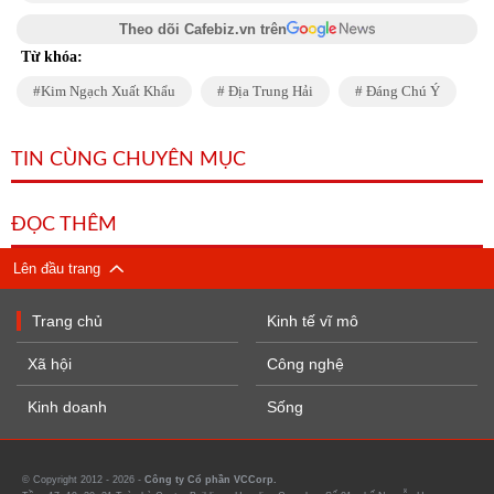
Theo dõi Cafebiz.vn trên
Từ khóa:
Kim Ngạch Xuất Khẩu
Địa Trung Hải
Đáng Chú Ý
TIN CÙNG CHUYÊN MỤC
ĐỌC THÊM
Lên đầu trang
Trang chủ
Kinh tế vĩ mô
Xã hội
Công nghệ
Kinh doanh
Sống
© Copyright 2012 - 2026 -
Công ty Cổ phần VCCorp.