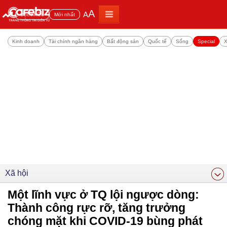
A
A
Đọc nhiều
Mới nhất
Kinh doanh
Tài chính ngân hàng
Bất động sản
Quốc tế
Sống
Special
X
Xã hội
Một lĩnh vực ở TQ lội ngược dòng:
Thành công rực rỡ, tăng trưởng
chóng mặt khi COVID-19 bùng phát