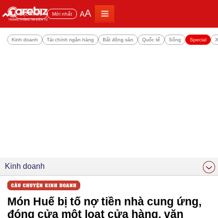
A
A
Đọc nhiều
Mới nhất
Kinh doanh
Tài chính ngân hàng
Bất động sản
Quốc tế
Sống
Special
X
Kinh doanh
Món Huế bị tố nợ tiền nhà cung ứng,
đóng cửa một loạt cửa hàng, văn