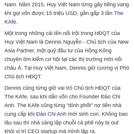
Nam. Năm 2015, Huy Việt Nam từng gây tiếng vang
khi gọi vốn được 15 triệu USD, gần gấp 3 lần
The
KAfe
.
Một trong những cái tên nổi trội trong HĐQT của
Huy Việt Nam là Dennis Nguyễn - Chủ tịch của New
Asia Partner, một quỹ đầu tư của Hồng Kông
chuyên tìm kiếm cơ hội tại các thị trường mới nổi
châu Á. Tại Huy Việt Nam, Dennis giữ cương vị Phó
Chủ tịch HĐQT.
Dennis cũng từng giữ vai trò Chủ tịch HĐQT của
The KAfe, sau khi dẫn vốn cho Founder Đào Chi
Anh. The KAfe cũng từng "dính phốt" nợ tiền nhà
cung cấp khi
Đào Chi Anh
mới sinh con. Không bao
lâu sau thì nhà sáng lập chuỗi cà phê này bị out
khỏi vị trí CEO startup mà mình lập ra.