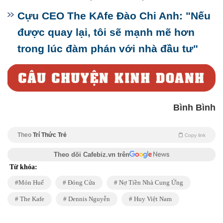
Cựu CEO The KAfe Đào Chi Anh: "Nếu
được quay lại, tôi sẽ mạnh mẽ hơn
trong lúc đàm phán với nhà đầu tư"
Bình Bình
Theo
Trí Thức Trẻ
Copy link
Theo dõi Cafebiz.vn trên
Từ khóa:
Món Huế
Đóng Cửa
Nợ Tiền Nhà Cung Ứng
The Kafe
Dennis Nguyễn
Huy Việt Nam