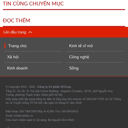
TIN CÙNG CHUYÊN MỤC
ĐỌC THÊM
Lên đầu trang
Trang chủ
Kinh tế vĩ mô
Xã hội
Công nghệ
Kinh doanh
Sống
© Copyright 2012 - 2026 -
Công ty Cổ phần VCCorp.
Tầng 17, 19, 20, 21 Toà nhà Center Building - Hapulico Complex, Số 01, phố Nguyễn Huy
Tưởng, phường Thanh Xuân, thành phố Hà Nội
Giấy phép thiết lập trang thông tin điện tử tổng hợp trên internet số 3321/GP-TTĐT do Sở Thông
tin và Truyền thông TP Hà Nội cấp ngày 03 tháng 07 năm 2019.
Điện thoại: 024 7309 5555 Máy lẻ 41294. Fax: 024-39743413
Email: info@cafebiz.vn
Chịu trách nhiệm quản lý nội dung: Bà Nguyễn Bích Minh