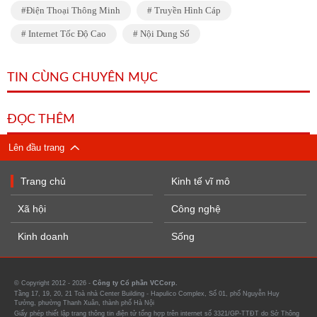
Điện Thoại Thông Minh
Truyền Hình Cáp
Internet Tốc Độ Cao
Nội Dung Số
TIN CÙNG CHUYÊN MỤC
ĐỌC THÊM
Lên đầu trang
Trang chủ
Kinh tế vĩ mô
Xã hội
Công nghệ
Kinh doanh
Sống
© Copyright 2012 - 2026 -
Công ty Cổ phần VCCorp.
Tầng 17, 19, 20, 21 Toà nhà Center Building - Hapulico Complex, Số 01, phố Nguyễn Huy
Tưởng, phường Thanh Xuân, thành phố Hà Nội
Giấy phép thiết lập trang thông tin điện tử tổng hợp trên internet số 3321/GP-TTĐT do Sở Thông