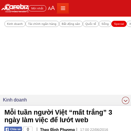
A
A
Đọc nhiều
Mới nhất
Kinh doanh
Tài chính ngân hàng
Bất động sản
Quốc tế
Sống
Special
X
Kinh doanh
Mỗi tuần người Việt “mất trắng” 3
ngày làm việc để lướt web
|
|
0
Theo Đình Phương
17:00 22/06/2016