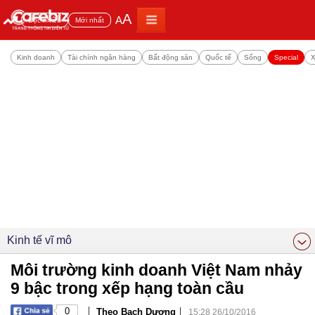
A
A
Đọc nhiều
Mới nhất
Kinh doanh
Tài chính ngân hàng
Bất động sản
Quốc tế
Sống
Special
X
Kinh tế vĩ mô
Môi trường kinh doanh Việt Nam nhảy
9 bậc trong xếp hạng toàn cầu
|
|
0
Theo Bạch Dương
15:28 26/10/2016