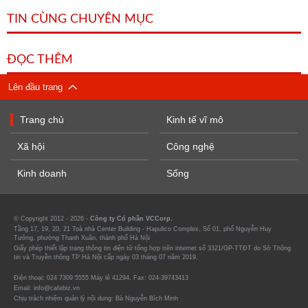
TIN CÙNG CHUYÊN MỤC
ĐỌC THÊM
Lên đầu trang
Trang chủ
Kinh tế vĩ mô
Xã hội
Công nghệ
Kinh doanh
Sống
© Copyright 2012 - 2026 -
Công ty Cổ phần VCCorp.
Tầng 17, 19, 20, 21 Toà nhà Center Building - Hapulico Complex, Số 01, phố Nguyễn Huy
Tưởng, phường Thanh Xuân, thành phố Hà Nội
Giấy phép thiết lập trang thông tin điện tử tổng hợp trên internet số 3321/GP-TTĐT do Sở Thông
tin và Truyền thông TP Hà Nội cấp ngày 03 tháng 07 năm 2019.
Điện thoại: 024 7309 5555 Máy lẻ 41294. Fax: 024-39743413
Email: info@cafebiz.vn
Chịu trách nhiệm quản lý nội dung: Bà Nguyễn Bích Minh