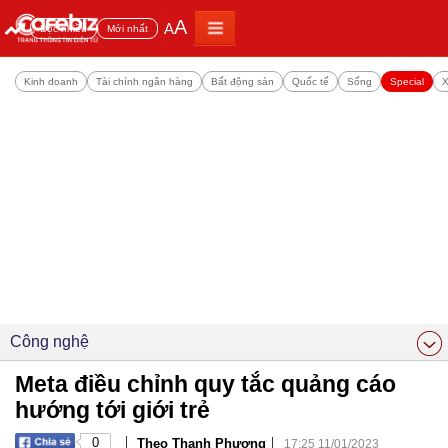
A
A
Đọc nhiều
Mới nhất
Kinh doanh
Tài chính ngân hàng
Bất động sản
Quốc tế
Sống
Special
X
Công nghệ
Meta điều chỉnh quy tắc quảng cáo
hướng tới giới trẻ
|
|
0
Theo Thanh Phương
17:25 11/01/2023