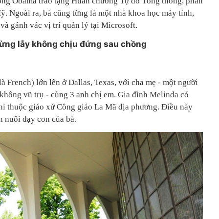
ống Obama trao tặng Huân chương Tự do Tổng thống, phần
ỹ. Ngoài ra, bà cũng từng là một nhà khoa học máy tính,
à gánh vác vị trí quản lý tại Microsoft.
lừng lẫy không chịu đứng sau chồng
là French) lớn lên ở Dallas, Texas, với cha mẹ - một người
 không vũ trụ - cùng 3 anh chị em. Gia đình Melinda có
khi thuộc giáo xứ Công giáo La Mã địa phương. Điều này
 nuôi dạy con của bà.