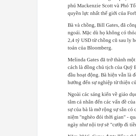
phú Mackenzie Scott và Phó Tổn
quyền lực nhất thế giới của For
Bà và chồng, Bill Gates, đã cô
ngoái. Mặc dù họ không có thỏa
2,4 tỷ USD từ chồng cũ sau ly h
toán của Bloomberg.
Melinda Gates đã trở thành một t
cách là đồng chủ tịch của Quỹ 
đầu hoạt động. Bà hiện vẫn là 
hưởng đến sự nghiệp từ thiện củ
Ngoài các sáng kiến về giáo dụ
tâm cá nhân đến các vấn đề của 
sự của bà là mở rộng sự sẵn có 
niệm "nghèo đói thời gian" - q
ngày như nội trợ sẽ "cướp đi ti