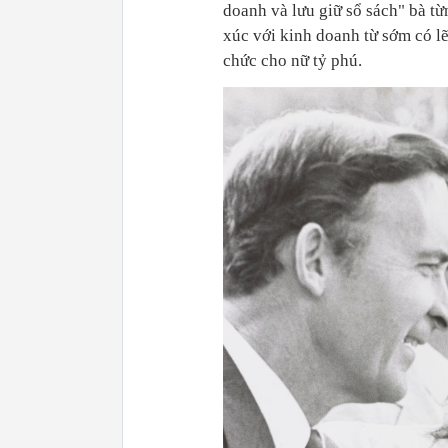
doanh và lưu giữ sổ sách" bà từn
xúc với kinh doanh từ sớm có l
chức cho nữ tỷ phú.