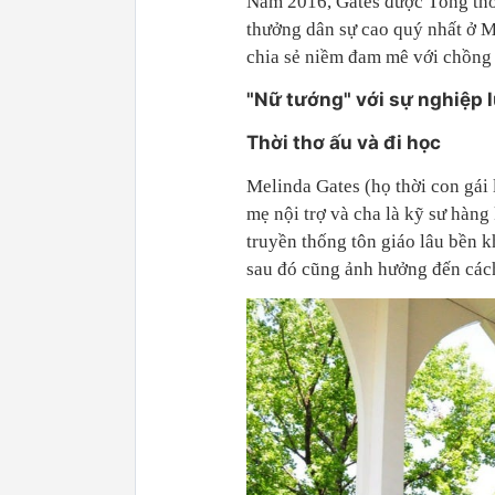
Năm 2016, Gates được Tổng th
thưởng dân sự cao quý nhất ở M
chia sẻ niềm đam mê với chồng v
"Nữ tướng" với sự nghiệp 
Thời thơ ấu và đi học
Melinda Gates (họ thời con gái 
mẹ nội trợ và cha là kỹ sư hàng
truyền thống tôn giáo lâu bền 
sau đó cũng ảnh hưởng đến cách