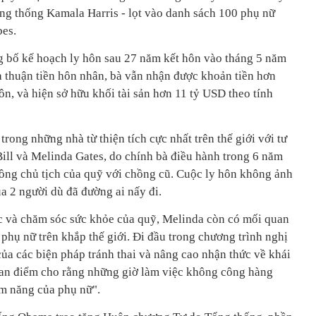
g thống Kamala Harris - lọt vào danh sách 100 phụ nữ
bes.
ng bố kế hoạch ly hôn sau 27 năm kết hôn vào tháng 5 năm
 thuận tiền hôn nhân, bà vẫn nhận được khoản tiền hơn
ôn, và hiện sở hữu khối tài sản hơn 11 tỷ USD theo tính
rong những nhà từ thiện tích cực nhất trên thế giới với tư
Bill và Melinda Gates, do chính bà điều hành trong 6 năm
đồng chủ tịch của quỹ với chồng cũ. Cuộc ly hôn không ảnh
a 2 người dù đã đường ai nấy đi.
c và chăm sóc sức khỏe của quỹ, Melinda còn có mối quan
phụ nữ trên khắp thế giới. Đi đầu trong chương trình nghị
của các biện pháp tránh thai và nâng cao nhận thức về khái
uan điểm cho rằng những giờ làm việc không công hàng
ềm năng của phụ nữ".