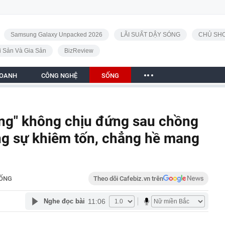
Samsung Galaxy Unpacked 2026
LÃI SUẤT DẬY SÓNG
CHỦ SHO
i Sản Và Gia Sản
BizReview
DOANH
CÔNG NGHỆ
SỐNG
ớng" không chịu đứng sau chồng
ng sự khiêm tốn, chẳng hề mang
ỐNG
Theo dõi Cafebiz.vn trên
11:06
Nghe đọc bài