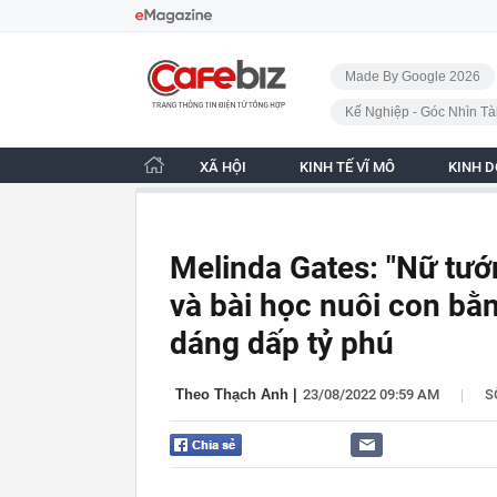
Bỏ qua điều hướng
CafeBiz - Trang chủ
Made By Google 2026
Kế Nghiệp - Góc Nhìn Tà
XÃ HỘI
KINH TẾ VĨ MÔ
KINH 
Melinda Gates: "Nữ tư
và bài học nuôi con bằ
dáng dấp tỷ phú
|
Theo Thạch Anh
|
23/08/2022 09:59 AM
S