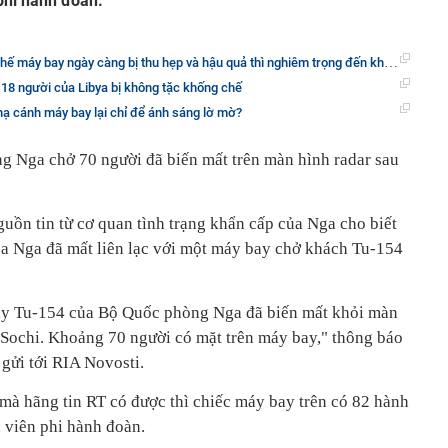
phi hành đoàn.
 máy bay ngày càng bị thu hẹp và hậu quả thì nghiêm trọng đến không ngờ
18 người của Libya bị không tặc khống chế
 hạ cánh máy bay lại chỉ để ánh sáng lờ mờ?
 Nga chở 70 người đã biến mất trên màn hình radar sau
uồn tin từ cơ quan tình trạng khẩn cấp của Nga cho biết
a Nga đã mất liên lạc với một máy bay chở khách Tu-154
bay Tu-154 của Bộ Quốc phòng Nga đã biến mất khỏi màn
ừ Sochi. Khoảng 70 người có mặt trên máy bay," thông báo
gửi tới RIA Novosti.
 mà hãng tin RT có được thì chiếc máy bay trên có 82 hành
 viên phi hành đoàn.