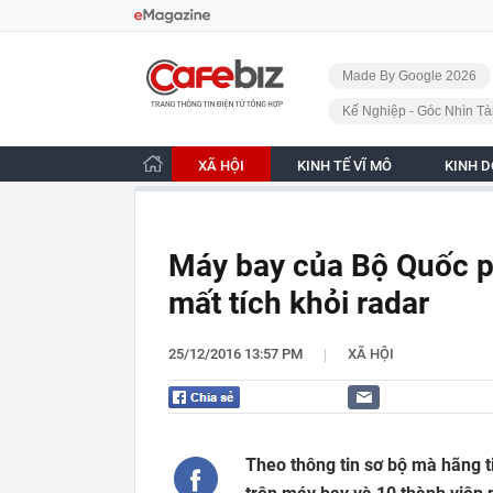
Bỏ qua điều hướng
CafeBiz - Trang chủ
Made By Google 2026
Kế Nghiệp - Góc Nhìn Tà
XÃ HỘI
KINH TẾ VĨ MÔ
KINH 
Máy bay của Bộ Quốc p
mất tích khỏi radar
|
25/12/2016 13:57 PM
XÃ HỘI
Theo thông tin sơ bộ mà hãng t