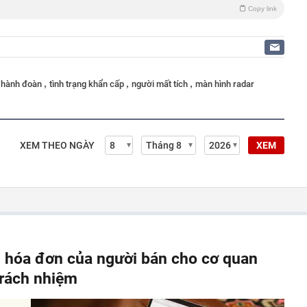
Copy link
,
,
,
i hành đoàn
tình trạng khẩn cấp
người mất tích
màn hình radar
XEM THEO NGÀY
XEM
, hóa đơn của người bán cho cơ quan
 trách nhiệm