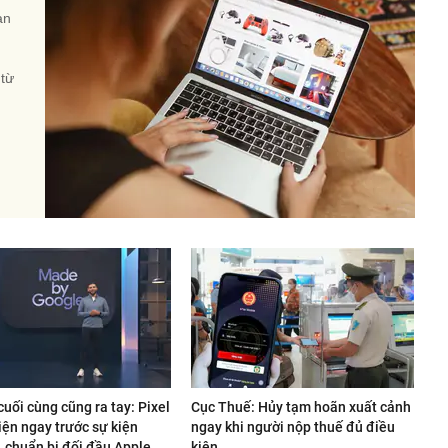
àn
 từ
uối cùng cũng ra tay: Pixel
Cục Thuế: Hủy tạm hoãn xuất cảnh
iện ngay trước sự kiện
ngay khi người nộp thuế đủ điều
, chuẩn bị đối đầu Apple
kiện