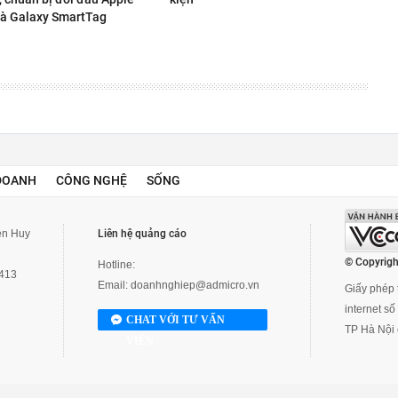
và Galaxy SmartTag
DOANH
CÔNG NGHỆ
SỐNG
yễn Huy
Liên hệ quảng cáo
© Copyrigh
Hotline:
3413
Email:
doanhnghiep@admicro.vn
Giấy phép t
internet s
CHAT VỚI TƯ VẤN
TP Hà Nội 
VIÊN