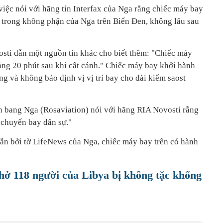
ự việc nói với hãng tin Interfax của Nga rằng chiếc máy bay
ay trong không phận của Nga trên Biển Đen, không lâu sau
osti dẫn một nguồn tin khác cho biết thêm: "Chiếc máy
ảng 20 phút sau khi cất cánh." Chiếc máy bay khởi hành
ơng và không báo định vị vị trí bay cho đài kiểm saost
n bang Nga (Rosaviation) nói với hãng RIA Novosti rằng
 chuyến bay dân sự."
dẫn bởi tờ LifeNews của Nga, chiếc máy bay trên có hành
hở 118 người của Libya bị không tặc khống