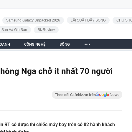
Samsung Galaxy Unpacked 2026
LÃI SUẤT DẬY SÓNG
CHỦ SHO
i Sản Và Gia Sản
BizReview
DOANH
CÔNG NGHỆ
SỐNG
hòng Nga chở ít nhất 70 người
Theo dõi Cafebiz.vn trên
in RT có được thì chiếc máy bay trên có 82 hành khách