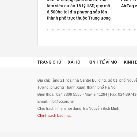
làm siêu dự án 18 tỷ USD, quy mô
AirTag 
6.500ha tại địa phương sắp lên
thành phố trực thuộc Trung ương
TRANG CHỦ
XÃ HỘI
KINH TẾ VĨ MÔ
KINH 
Địa chỉ: Tầng 21, tòa nhà Center Building. Số 01, phố Ngu
Tưởng, phường Thanh Xuân, thành phố Hà Nội
Điện thoại: 024 7309 5555 - Máy lẻ 41294 | Fax: 024-3974
Email: info@vccorp.vn
Chịu trách nhiệm nội dung: Bà Nguyễn Bích Minh
Chính sách bảo mật