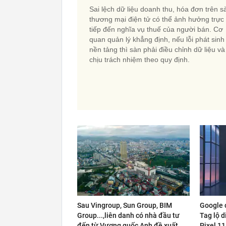
Sai lệch dữ liệu doanh thu, hóa đơn trên s
thương mại điện tử có thể ảnh hưởng trực
tiếp đến nghĩa vụ thuế của người bán. Cơ
quan quản lý khẳng định, nếu lỗi phát sinh
nền tảng thì sàn phải điều chỉnh dữ liệu và
chịu trách nhiệm theo quy định.
Sau Vingroup, Sun Group, BIM
Google c
Group...,liên danh có nhà đầu tư
Tag lộ d
đến từ Vương quốc Anh đề xuất
Pixel 11