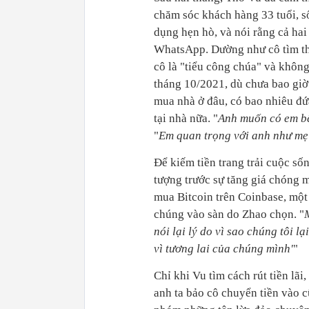
chăm sóc khách hàng 33 tuổi, s
dụng hẹn hò, và nói rằng cả hai
WhatsApp. Dường như cô tìm thấ
cô là "tiểu công chúa" và khôn
tháng 10/2021, dù chưa bao giờ 
mua nhà ở đâu, có bao nhiêu đứ
tại nhà nữa. "
Anh muốn có em bê
"
Em quan trọng với anh như mẹ
Để kiếm tiền trang trải cuộc số
tượng trước sự tăng giá chóng 
mua Bitcoin trên Coinbase, một 
chúng vào sàn do Zhao chọn. "
nói lại lý do vì sao chúng tôi lạ
vì tương lai của chúng mình'
"
Chỉ khi Vu tìm cách rút tiền lã
anh ta bảo cô chuyển tiền vào 