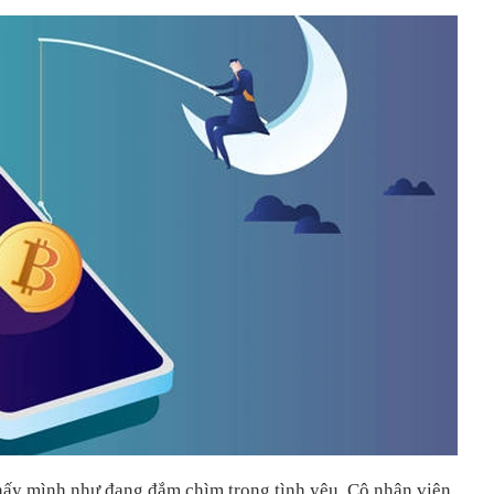
hấy mình như đang đắm chìm trong tình yêu. Cô nhân viên