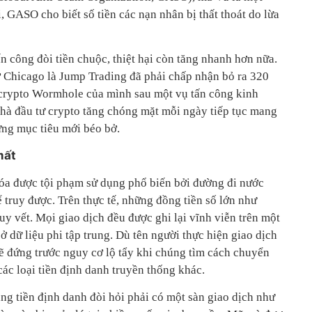
, GASO cho biết số tiền các nạn nhân bị thất thoát do lừa
n công đòi tiền chuộc, thiệt hại còn tăng nhanh hơn nữa.
 ở Chicago là Jump Trading đã phải chấp nhận bỏ ra 320
 crypto Wormhole của mình sau một vụ tấn công kinh
nhà đầu tư crypto tăng chóng mặt mỗi ngày tiếp tục mang
ng mục tiêu mới béo bở.
mất
óa được tội phạm sử dụng phổ biến bởi đường đi nước
 truy được. Trên thực tế, những đồng tiền số lớn như
ruy vết. Mọi giao dịch đều được ghi lại vĩnh viễn trên một
ở dữ liệu phi tập trung. Dù tên người thực hiện giao dịch
sẽ đứng trước nguy cơ lộ tẩy khi chúng tìm cách chuyển
các loại tiền định danh truyền thống khác.
ng tiền định danh đòi hỏi phải có một sàn giao dịch như