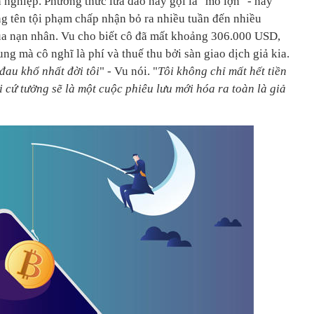
nghiệp. Phương thức lừa đảo này gọi là "mổ lợn" - hay
g tên tội phạm chấp nhận bỏ ra nhiều tuần đến nhiều
ủa nạn nhân. Vu cho biết cô đã mất khoảng 306.000 USD,
ng mà cô nghĩ là phí và thuế thu bởi sàn giao dịch giả kia.
đau khổ nhất đời tôi
" - Vu nói. "
Tôi không chỉ mất hết tiền
ôi cứ tưởng sẽ là một cuộc phiêu lưu mới hóa ra toàn là giả