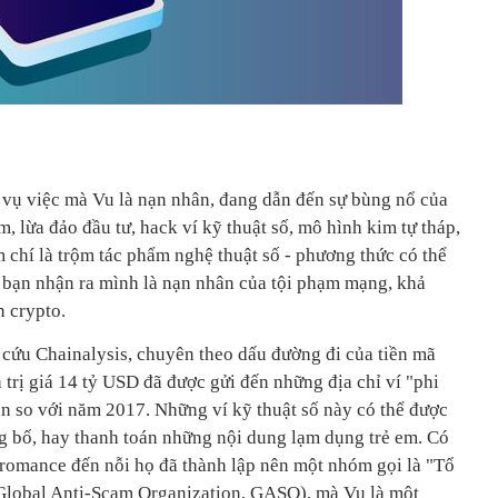
 vụ việc mà Vu là nạn nhân, đang dẫn đến sự bùng nổ của
, lừa đảo đầu tư, hack ví kỹ thuật số, mô hình kim tự tháp,
m chí là trộm tác phẩm nghệ thuật số - phương thức có thể
o bạn nhận ra mình là nạn nhân của tội phạm mạng, khả
n crypto.
 cứu Chainalysis, chuyên theo dấu đường đi của tiền mã
a trị giá 14 tỷ USD đã được gửi đến những địa chỉ ví "phi
ần so với năm 2017. Những ví kỹ thuật số này có thể được
ng bố, hay thanh toán những nội dung lạm dụng trẻ em. Có
romance đến nỗi họ đã thành lập nên một nhóm gọi là "Tổ
(Global Anti-Scam Organization, GASO), mà Vu là một