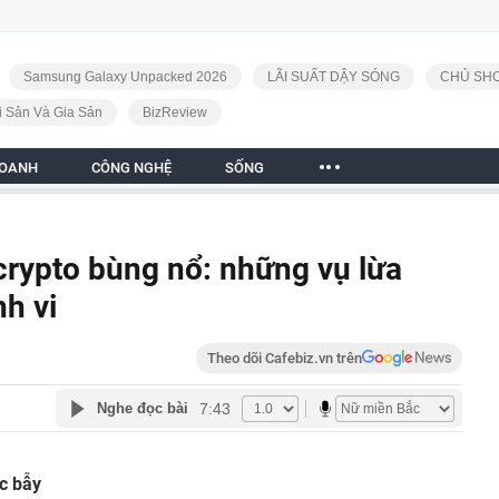
Samsung Galaxy Unpacked 2026
LÃI SUẤT DẬY SÓNG
CHỦ SHO
i Sản Và Gia Sản
BizReview
DOANH
CÔNG NGHỆ
SỐNG
 crypto bùng nổ: những vụ lừa
nh vi
Theo dõi Cafebiz.vn trên
7:43
Nghe đọc bài
c bẫy