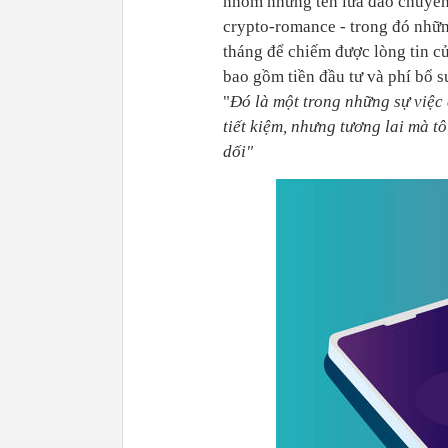
nhóm những tên lừa đảo chuyên 
crypto-romance - trong đó nhữn
tháng để chiếm được lòng tin c
bao gồm tiền đầu tư và phí bổ su
"
Đó là một trong những sự việc 
tiết kiệm, nhưng tương lai mà t
dối"