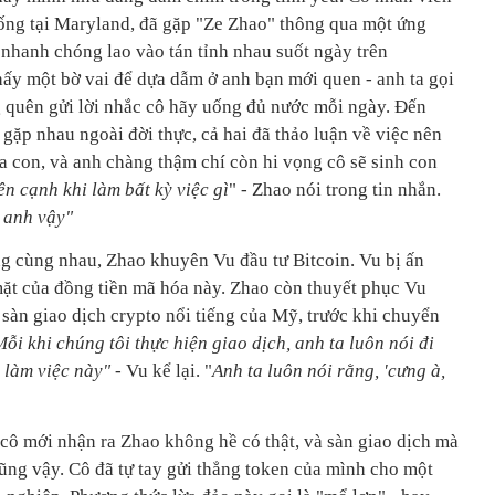
ống tại Maryland, đã gặp "Ze Zhao" thông qua một ứng
 nhanh chóng lao vào tán tỉnh nhau suốt ngày trên
y một bờ vai để dựa dẫm ở anh bạn mới quen - anh ta gọi
g quên gửi lời nhắc cô hãy uống đủ nước mỗi ngày. Đến
gặp nhau ngoài đời thực, cả hai đã thảo luận về việc nên
a con, và anh chàng thậm chí còn hi vọng cô sẽ sinh con
n cạnh khi làm bất kỳ việc gì
" - Zhao nói trong tin nhắn.
 anh vậy"
ng cùng nhau, Zhao khuyên Vu đầu tư Bitcoin. Vu bị ấn
mặt của đồng tiền mã hóa này. Zhao còn thuyết phục Vu
sàn giao dịch crypto nổi tiếng của Mỹ, trước khi chuyển
Mỗi khi chúng tôi thực hiện giao dịch, anh ta luôn nói đi
i làm việc này"
- Vu kể lại. "
Anh ta luôn nói rằng, 'cưng à,
i, cô mới nhận ra Zhao không hề có thật, và sàn giao dịch mà
cũng vậy. Cô đã tự tay gửi thẳng token của mình cho một