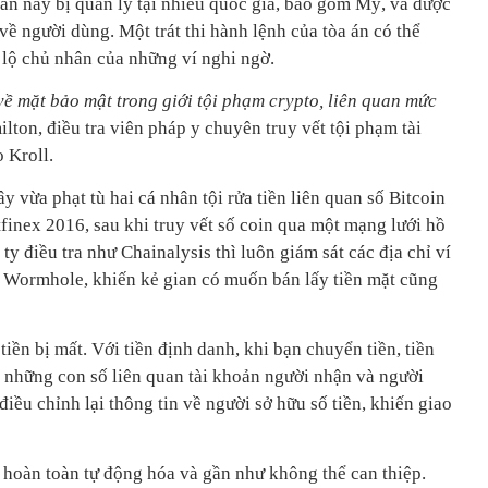
n này bị quản lý tại nhiều quốc gia, bao gồm Mỹ, và được
về người dùng. Một trát thi hành lệnh của tòa án có thể
t lộ chủ nhân của những ví nghi ngờ.
về mặt bảo mật trong giới tội phạm crypto, liên quan mức
ilton, điều tra viên pháp y chuyên truy vết tội phạm tài
o Kroll.
 vừa phạt tù hai cá nhân tội rửa tiền liên quan số Bitcoin
itfinex 2016, sau khi truy vết số coin qua một mạng lưới hồ
ty điều tra như Chainalysis thì luôn giám sát các địa chỉ ví
ck Wormhole, khiến kẻ gian có muốn bán lấy tiền mặt cũng
tiền bị mất. Với tiền định danh, khi bạn chuyển tiền, tiền
 những con số liên quan tài khoản người nhận và người
điều chỉnh lại thông tin về người sở hữu số tiền, khiến giao
 hoàn toàn tự động hóa và gần như không thể can thiệp.