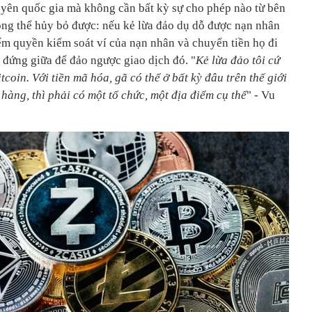
yên quốc gia mà không cần bất kỳ sự cho phép nào từ bên
ông thể hủy bỏ được: nếu kẻ lừa đảo dụ dỗ được nạn nhân
ếm quyền kiểm soát ví của nạn nhân và chuyển tiền họ đi
 đứng giữa để đảo ngược giao dịch đó. "
Kẻ lừa đảo tôi cứ
tcoin. Với tiền mã hóa, gã có thể ở bất kỳ đâu trên thế giới
hàng, thì phải có một tổ chức, một địa điểm cụ thể
" - Vu