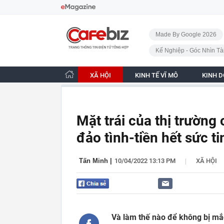
Bỏ qua điều hướng
CafeBiz - Trang chủ
Made By Google 2026
Kế Nghiệp - Góc Nhìn Tà
XÃ HỘI
KINH TẾ VĨ MÔ
KINH 
Mặt trái của thị trường
đảo tình-tiền hết sức ti
|
Tấn Minh
|
10/04/2022 13:13 PM
XÃ HỘI
Và làm thế nào để không bị mắ