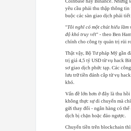
Coinbase hay Binance. Những sà
yêu cầu phải thu thập thông tin 
buộc các sàn giao dịch phải tiế
"
Tôi nghĩ có một chút hiểu lầm 
độ khó truy vết
" - theo Ben Ham
chính cho công ty quản trị rủi r
Thật vậy, Bộ Tư pháp Mỹ gần đây
trị giá 4,5 tỷ USD từ vụ hack B
sơ giao dịch phức tạp. Các công 
lưu trữ tiền đánh cắp từ vụ ha
khó.
Vấn đề lớn hơn ở đây là thu hồi 
không thực sự di chuyển mà chỉ
gửi thay đổi - ngân hàng có thể 
dịch bị chặn hoặc đảo ngược.
Chuyển tiền trên blockchain thì