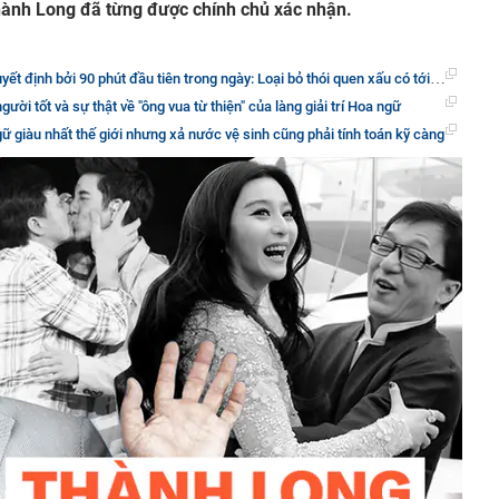
hành Long đã từng được chính chủ xác nhận.
ịnh bởi 90 phút đầu tiên trong ngày: Loại bỏ thói quen xấu có tới 89% người mắc phải
ười tốt và sự thật về "ông vua từ thiện" của làng giải trí Hoa ngữ
 giàu nhất thế giới nhưng xả nước vệ sinh cũng phải tính toán kỹ càng