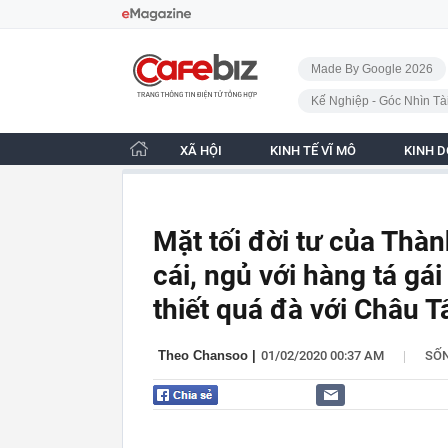
Bỏ qua điều hướng
CafeBiz - Trang chủ
Made By Google 2026
Kế Nghiệp - Góc Nhìn Tà
XÃ HỘI
KINH TẾ VĨ MÔ
KINH 
Mặt tối đời tư của Thàn
cái, ngủ với hàng tá g
thiết quá đà với Châu 
|
Theo Chansoo
|
01/02/2020 00:37 AM
SỐ