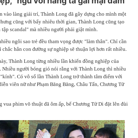
p, "ngủ với hàng tá gái mại dâm"
n vào làng giải trí, Thành Long đã gây dựng cho mình một
hưng cũng với bấy nhiêu thời gian, Thành Long cũng tạo
tập scandal" mà nhiều người phải giật mình.
nhiều ngôi sao trẻ đều tham vọng được "làm thân". Chỉ cần
 chắc hẳn con đường sự nghiệp sẽ thuận lợi hơn rất nhiều.
này, Thành Long từng nhiều lần khiến đồng nghiệp của
. Nhiều người bóng gió nói rằng với Thành Long thì nhiều
 "kính". Có vô số lần Thành Long trở thành tâm điểm với
diễn viên nữ như Phạm Băng Băng, Châu Tấn, Chương Tử
ng vua phim võ thuật đã ôm ấp, bế Chương Tử Di đặt lên đùi