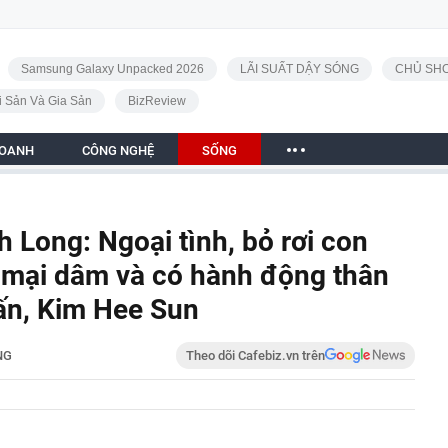
Samsung Galaxy Unpacked 2026
LÃI SUẤT DẬY SÓNG
CHỦ SHO
i Sản Và Gia Sản
BizReview
DOANH
CÔNG NGHỆ
SỐNG
h Long: Ngoại tình, bỏ rơi con
ái mại dâm và có hành động thân
Tấn, Kim Hee Sun
NG
Theo dõi Cafebiz.vn trên