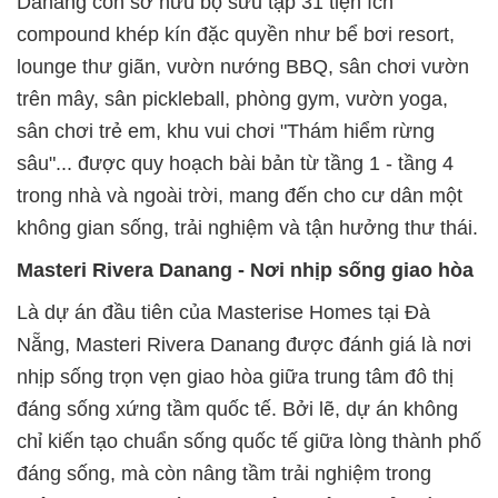
Danang còn sở hữu bộ sưu tập 31 tiện ích
compound khép kín đặc quyền như bể bơi resort,
lounge thư giãn, vườn nướng BBQ, sân chơi vườn
trên mây, sân pickleball, phòng gym, vườn yoga,
sân chơi trẻ em, khu vui chơi "Thám hiểm rừng
sâu"... được quy hoạch bài bản từ tầng 1 - tầng 4
trong nhà và ngoài trời, mang đến cho cư dân một
không gian sống, trải nghiệm và tận hưởng thư thái.
Masteri Rivera Danang - Nơi nhịp sống giao hòa
Là dự án đầu tiên của Masterise Homes tại Đà
Nẵng, Masteri Rivera Danang được đánh giá là nơi
nhịp sống trọn vẹn giao hòa giữa trung tâm đô thị
đáng sống xứng tầm quốc tế. Bởi lẽ, dự án không
chỉ kiến tạo chuẩn sống quốc tế giữa lòng thành phố
đáng sống, mà còn nâng tầm trải nghiệm trong