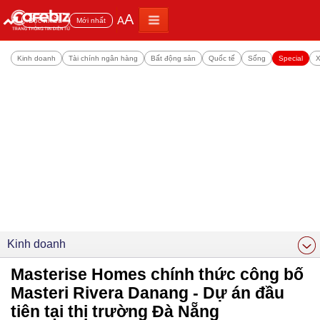
A
A
Đọc nhiều
Mới nhất
Kinh doanh
Tài chính ngân hàng
Bất động sản
Quốc tế
Sống
Special
X
Kinh doanh
Masterise Homes chính thức công bố
Masteri Rivera Danang - Dự án đầu
tiên tại thị trường Đà Nẵng