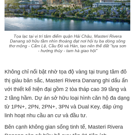
Tọa lạc tại vị trí tâm điểm quận Hải Châu, Masteri Rivera
Danang sở hữu tầm nhìn thoáng đạt nơi hội tụ ba dòng sông
thơ mộng - Cẩm Lệ, Cầu Đỏ và Hàn, tạo nên thế đất "tựa sơn
- hướng thủy - tam hà giao hội"
Không chỉ nổi bật nhờ tọa độ vàng tại trung tâm đô
thị giàu bản sắc, Masteri Rivera Danang ghi dấu ấn
với thiết kế hiện đại gồm 2 tòa tháp cao 39 tầng và
2 tầng hầm. Dự án sở hữu loại hình căn hộ đa dạng
từ 1PN+, 2PN, 2PN+, 3PN và Dual Key, đáp ứng
linh hoạt nhu cầu an cư và đầu tư.
Bên cạnh không gian sống tinh tế, Masteri Rivera