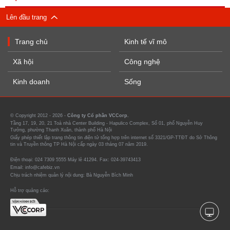
Lên đầu trang
Trang chủ
Kinh tế vĩ mô
Xã hội
Công nghệ
Kinh doanh
Sống
© Copyright 2012 - 2026 -
Công ty Cổ phần VCCorp.
Tầng 17, 19, 20, 21 Toà nhà Center Building - Hapulico Complex, Số 01, phố Nguyễn Huy
Tưởng, phường Thanh Xuân, thành phố Hà Nội
Giấy phép thiết lập trang thông tin điện tử tổng hợp trên internet số 3321/GP-TTĐT do Sở Thông
tin và Truyền thông TP Hà Nội cấp ngày 03 tháng 07 năm 2019.
Điện thoại: 024 7309 5555 Máy lẻ 41294. Fax: 024-39743413
Email: info@cafebiz.vn
Chịu trách nhiệm quản lý nội dung: Bà Nguyễn Bích Minh
Hỗ trợ quảng cáo: