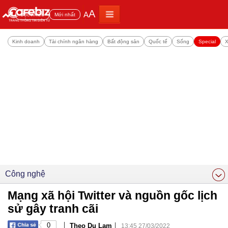
A
A
Đọc nhiều
Mới nhất
Kinh doanh
Tài chính ngân hàng
Bất động sản
Quốc tế
Sống
Special
X
Công nghệ
Mạng xã hội Twitter và nguồn gốc lịch
sử gây tranh cãi
|
|
0
Theo Du Lam
13:45 27/03/2022