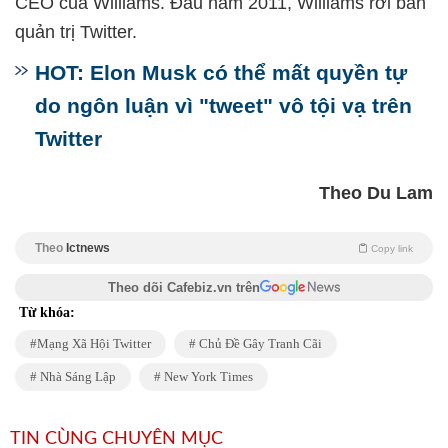
CEO của Williams. Đầu năm 2011, Williams rời ban
quản trị Twitter.
HOT: Elon Musk có thể mất quyền tự
do ngôn luận vì "tweet" vô tội vạ trên
Twitter
Theo Du Lam
Theo
Ictnews
Copy link
Theo dõi Cafebiz.vn trên
Từ khóa:
Mạng Xã Hội Twitter
Chủ Đề Gây Tranh Cãi
Nhà Sáng Lập
New York Times
TIN CÙNG CHUYÊN MỤC