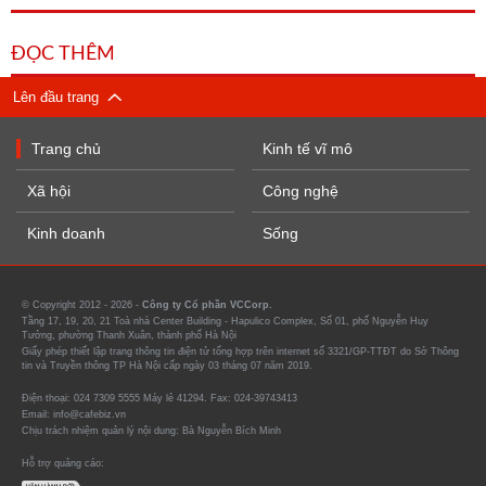
ĐỌC THÊM
Lên đầu trang
Trang chủ
Kinh tế vĩ mô
Xã hội
Công nghệ
Kinh doanh
Sống
© Copyright 2012 - 2026 -
Công ty Cổ phần VCCorp.
Tầng 17, 19, 20, 21 Toà nhà Center Building - Hapulico Complex, Số 01, phố Nguyễn Huy
Tưởng, phường Thanh Xuân, thành phố Hà Nội
Giấy phép thiết lập trang thông tin điện tử tổng hợp trên internet số 3321/GP-TTĐT do Sở Thông
tin và Truyền thông TP Hà Nội cấp ngày 03 tháng 07 năm 2019.
Điện thoại: 024 7309 5555 Máy lẻ 41294. Fax: 024-39743413
Email: info@cafebiz.vn
Chịu trách nhiệm quản lý nội dung: Bà Nguyễn Bích Minh
Hỗ trợ quảng cáo: