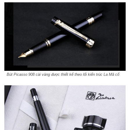
Bút Picasso 908 cài vàng được thiết kế theo lối kiến trúc La Mã cổ