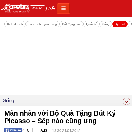
A
A
Đọc nhiều
Mới nhất
Kinh doanh
Tài chính ngân hàng
Bất động sản
Quốc tế
Sống
Special
X
Sống
Mãn nhãn với Bộ Quà Tặng Bút Ký
Picasso – Sếp nào cũng ưng
|
|
0
A.D
13:30 24/04/2018