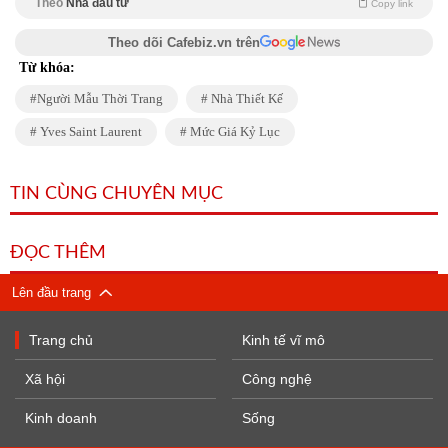
Theo
Nhà đầu tư
Copy link
Theo dõi Cafebiz.vn trên
Từ khóa:
Người Mẫu Thời Trang
Nhà Thiết Kế
Yves Saint Laurent
Mức Giá Kỷ Lục
TIN CÙNG CHUYÊN MỤC
ĐỌC THÊM
Lên đầu trang
Trang chủ
Kinh tế vĩ mô
Xã hội
Công nghệ
Kinh doanh
Sống