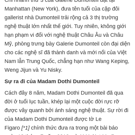
Chi nhánh thứ 3 của Galerie Dumonteil đặt tại
Manhattan (New York), đưa tên tuổi của cặp đôi
gallerist nhà Dumonteil trải rộng cả 3 thị trường
nghệ thuật lớn nhất thế giới. Tuy nhiên, không giới
hạn phạm vi đối với nghệ thuật Châu Âu và Châu
Mỹ, phòng trưng bày Galerie Dumonteil còn đại diện
cho các nghệ sĩ đã thành danh và mới nổi của Việt
Nam lẫn Trung Quốc, chẳng hạn như Wang Keping,
Weng Jijun và Yu Nisky.
Sự ra đi của Madam Dothi Dumonteil
Cách đây 8 năm, Madam Dothi Dumonteil đã qua
đời ở tuổi lục tuần, khép lại một cuộc đời rực rỡ
được vây quanh bởi ánh sáng nghệ thuật. Sự rời đi
của Madam Dothi Dumonteil được tờ Le
Figaro
[*1]
chính thức đưa ra trong một bài báo