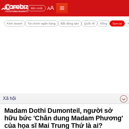
A
A
Đọc nhiều
Mới nhất
Kinh doanh
Tài chính ngân hàng
Bất động sản
Quốc tế
Sống
Special
X
Xã hội
Madam Dothi Dumonteil, người sở
hữu bức 'Chân dung Madam Phương'
của họa sĩ Mai Trung Thứ là ai?