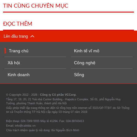
TIN CÙNG CHUYÊN MỤC
ĐỌC THÊM
Lên đầu trang
Trang chủ
Kinh tế vĩ mô
Xã hội
Công nghệ
Kinh doanh
Sống
© Copyright 2012 - 2026 -
Công ty Cổ phần VCCorp.
Tầng 17, 19, 20, 21 Toà nhà Center Building - Hapulico Complex, Số 01, phố Nguyễn Huy
Tưởng, phường Thanh Xuân, thành phố Hà Nội
Giấy phép thiết lập trang thông tin điện tử tổng hợp trên internet số 3321/GP-TTĐT do Sở Thông
tin và Truyền thông TP Hà Nội cấp ngày 03 tháng 07 năm 2019.
Điện thoại: 024 7309 5555 Máy lẻ 41294. Fax: 024-39743413
Email: info@cafebiz.vn
Chịu trách nhiệm quản lý nội dung: Bà Nguyễn Bích Minh