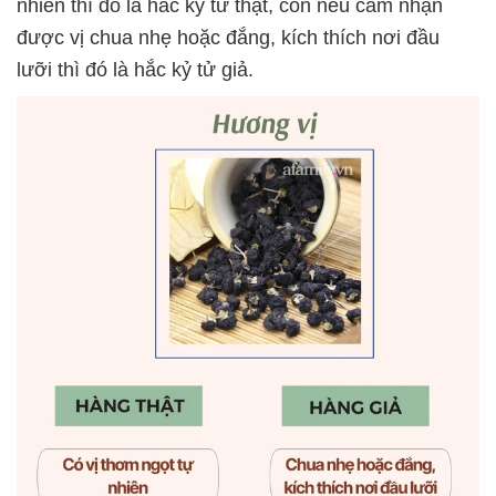
nhiên thì đó là hắc kỷ tử thật, còn nếu cảm nhận
được vị chua nhẹ hoặc đắng, kích thích nơi đầu
lưỡi thì đó là hắc kỷ tử giả.