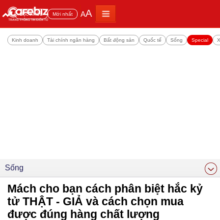
A
A
Đọc nhiều
Mới nhất
Kinh doanh
Tài chính ngân hàng
Bất động sản
Quốc tế
Sống
Special
X
Sống
Mách cho bạn cách phân biệt hắc kỷ
tử THẬT - GIẢ và cách chọn mua
được đúng hàng chất lượng