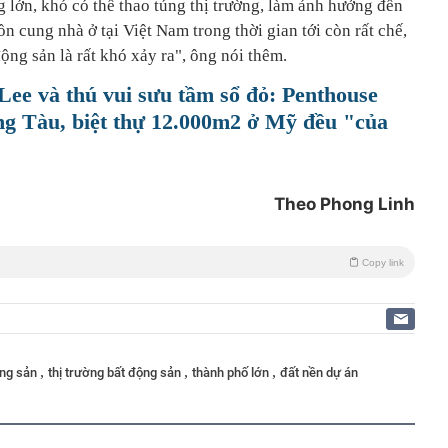
 lớn, khó có thể thao túng thị trường, làm ảnh hưởng đến
n cung nhà ở tại Việt Nam trong thời gian tới còn rất chế,
ộng sản là rất khó xảy ra", ông nói thêm.
ee và thú vui sưu tầm sổ đỏ: Penthouse
ũng Tàu, biệt thự 12.000m2 ở Mỹ đều "của
Theo Phong Linh
Copy link
,
,
,
ộng sản
thị trường bất động sản
thành phố lớn
đất nền dự án