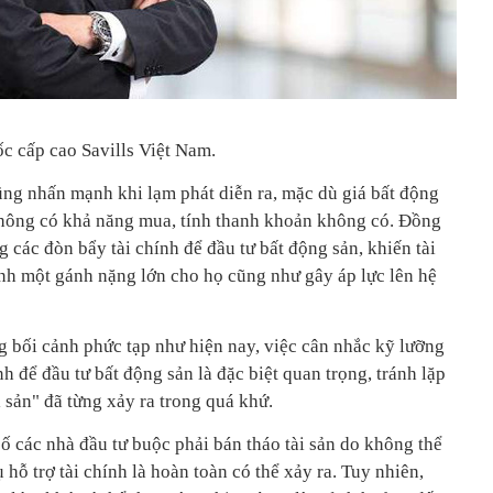
 cấp cao Savills Việt Nam.
ũng nhấn mạnh khi lạm phát diễn ra, mặc dù giá bất động
không có khả năng mua, tính thanh khoản không có. Đồng
g các đòn bẩy tài chính để đầu tư bất động sản, khiến tài
ành một gánh nặng lớn cho họ cũng như gây áp lực lên hệ
ng bối cảnh phức tạp như hiện nay, việc cân nhắc kỹ lưỡng
h để đầu tư bất động sản là đặc biệt quan trọng, tránh lặp
ài sản" đã từng xảy ra trong quá khứ.
số các nhà đầu tư buộc phải bán tháo tài sản do không thể
hỗ trợ tài chính là hoàn toàn có thể xảy ra. Tuy nhiên,