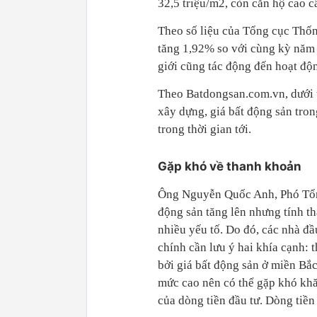
32,5 triệu/m2, còn căn hộ cao c
Theo số liệu của Tổng cục Thốn
tăng 1,92% so với cùng kỳ năm n
giới cũng tác động đến hoạt độ
Theo Batdongsan.com.vn, dưới tá
xây dựng, giá bất động sản tron
trong thời gian tới.
Gặp khó về thanh khoản
Ông Nguyễn Quốc Anh, Phó Tổn
động sản tăng lên nhưng tính th
nhiều yếu tố. Do đó, các nhà đầu
chính cần lưu ý hai khía cạnh: t
bởi giá bất động sản ở miền Bắc
mức cao nên có thể gặp khó khă
của dòng tiền đầu tư. Dòng tiề