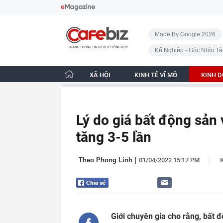
Bỏ qua điều hướng
CafeBiz - Trang chủ
Made By Google 2026
Kế Nghiệp - Góc Nhìn Tà
XÃ HỘI
KINH TẾ VĨ MÔ
KINH 
Lý do giá bất động sản 
tăng 3-5 lần
|
Theo Phong Linh
|
01/04/2022 15:17 PM
Giới chuyên gia cho rằng, bất đ