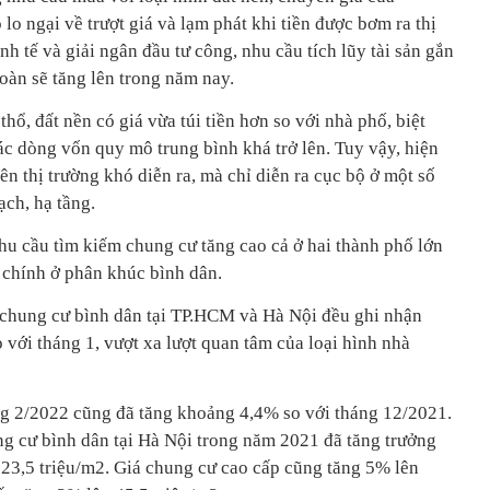
lo ngại về trượt giá và lạm phát khi tiền được bơm ra thị
nh tế và giải ngân đầu tư công, nhu cầu tích lũy tài sản gắn
toàn sẽ tăng lên trong năm nay.
hổ, đất nền có giá vừa túi tiền hơn so với nhà phố, biệt
ác dòng vốn quy mô trung bình khá trở lên. Tuy vậy, hiện
ên thị trường khó diễn ra, mà chỉ diễn ra cục bộ ở một số
ch, hạ tầng.
hu cầu tìm kiếm chung cư tăng cao cả ở hai thành phố lớn
 chính ở phân khúc bình dân.
nh chung cư bình dân tại TP.HCM và Hà Nội đều ghi nhận
với tháng 1, vượt xa lượt quan tâm của loại hình nhà
ng 2/2022 cũng đã tăng khoảng 4,4% so với tháng 12/2021.
ng cư bình dân tại Hà Nội trong năm 2021 đã tăng trưởng
23,5 triệu/m2. Giá chung cư cao cấp cũng tăng 5% lên