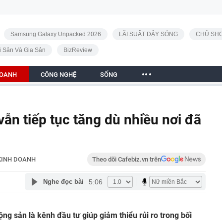
Samsung Galaxy Unpacked 2026
LÃI SUẤT DẬY SÓNG
CHỦ SHO
i Sản Và Gia Sản
BizReview
DOANH
CÔNG NGHỆ
SỐNG
vẫn tiếp tục tăng dù nhiều nơi đã
KINH DOANH
Theo dõi Cafebiz.vn trên
5:06
Nghe đọc bài
ộng sản là kênh đầu tư giúp giảm thiểu rủi ro trong bối