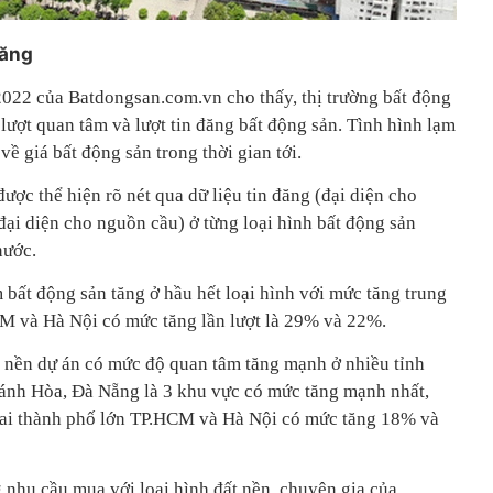
tăng
2022 của Batdongsan.com.vn cho thấy, thị trường bất động
 lượt quan tâm và lượt tin đăng bất động sản. Tình hình lạm
về giá bất động sản trong thời gian tới.
ược thể hiện rõ nét qua dữ liệu tin đăng (đại diện cho
đại diện cho nguồn cầu) ở từng loại hình bất động sản
nước.
bất động sản tăng ở hầu hết loại hình với mức tăng trung
M và Hà Nội có mức tăng lần lượt là 29% và 22%.
ất nền dự án có mức độ quan tâm tăng mạnh ở nhiều tỉnh
ánh Hòa, Đà Nẵng là 3 khu vực có mức tăng mạnh nhất,
Hai thành phố lớn TP.HCM và Hà Nội có mức tăng 18% và
 nhu cầu mua với loại hình đất nền, chuyên gia của