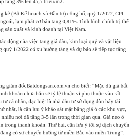
ấp tăng 3% lên 45,5 triệu/m2.
g kê (Bộ Kế hoạch và Đầu tư) công bố, quý 1/2022, CPI
goái, lạm phát cơ bản tăng 0,81%. Tình hình chính trị thế
ng sản xuất và kinh doanh tại Việt Nam.
c động của việc tăng giá dầu, kim loại quý và vật liệu
g quý 1/2022 có xu hướng tăng và dự báo sẽ tiếp tục tăng
g giám đốcBatdongsan.com.vn cho biết: “Mặc dù giá bất
anh khoản chưa hẳn sẽ tỷ lệ thuận vì phụ thuộc vào rất
 tư cá nhân, đặc biệt là nhà đầu tư sử dụng đòn bẩy tài
hứ nhất, là cần lưu ý khảo sát mặt bằng giá ở các khu vực,
 nhiều nơi đã tăng 3-5 lần trong thời gian qua. Giá neo ở
n trong thanh khoản. Thứ hai, cần lưu ý tới sự dịch chuyển
n đang có sự chuyển hướng từ miền Bắc vào miền Trung”.